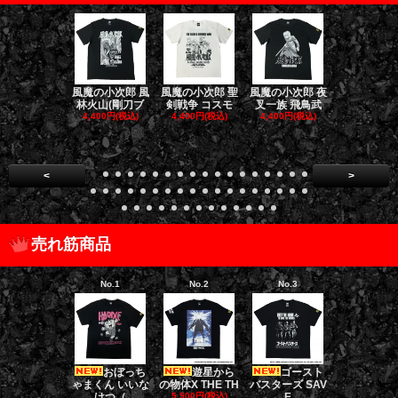
風魔の小次郎 風
風魔の小次郎 聖
風魔の小次郎 夜
風魔の小次郎
林火山(剛刀ブ
剣戦争 コスモ
叉一族 飛鳥武
魔一族 竜
4,400円(税込)
4,400円(税込)
4,400円(税込)
4,400円(税
<
>
売れ筋商品
No.1
No.2
No.3
No.4
おぼっち
遊星から
ゴースト
ゴー
ゃまくん いいな
の物体X THE TH
バスターズ SAV
バスターズ 
けつ（
5,500円(税込)
E
ージャ