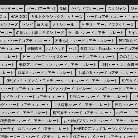
ニットセーター
パーカ(フーディ)
長袖
ウインドブレーカー
スタジャン
ジャ
ロゴ
HARDCC
カルトクラシックス・シリーズ
ハードコアチョコレート キャ
ネシリーズ
ゾンビ
殺人鬼
メキシクール！
ビデオ・アーカイブスシリーズ
グーニー
名物カルト誌コラボシリーズ
永井豪 × ハードコアチョコレート
ガイナ
h.m.p × ハードコアチョコレート
村田らむ × ハードコアチョコレート
殺害塩化ビ
コアチョコレート
韓国映画
ハリウッド
セガ
倉持由香 × Picoche × ハードコ
チョコレート
ビー・バップ・ハイスクール × ハードコアチョコレート
みのもけん
チョコート
東映アニメーション × ハードコアチョコレート
月刊ムー × マニタ書
チョコレート
双葉社 × ハードコアチョコレート
手塚治虫 × ハードコアチョコレート
ト
IGF(イノキ・ゲノム・フェデレーション) × ハードコアチョコレート
初代タイ
 × ハードコアチョコレート
バイオハザード リベレーションズ2 × ハードコアチ
タイランド × ハードコアチョコレート
月刊ムー × ハードコアチョコレート
ユ
ング × ハードコアチョコレート
マサ斎藤×ハードコアチョコレート
日活 × ハー
ン × ハードコアチヨコレート
梅宮辰夫 × ハードコアチョコレート
ホラーマニア
穂美悦子 × ハードコアチョコレート
おやゆびプリンセス × ハードコアチョコレ
イーライ・ロス × ハードコアチョコレート
HARDCC"マッド"レーシングジャケッ
月刊ヒーローズ × ハードコアチョコレート
楳図かずお X ハードコアチョコレート