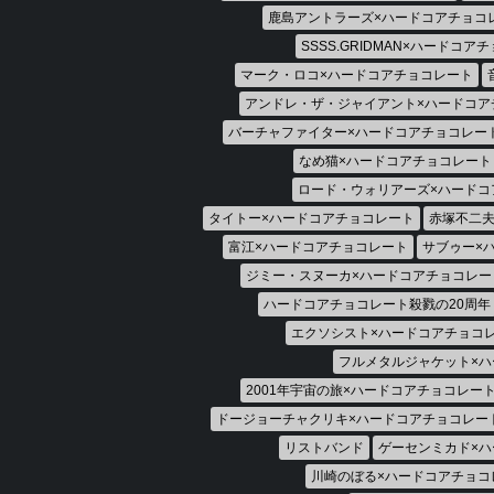
鹿島アントラーズ×ハードコアチョコ
SSSS.GRIDMAN×ハードコア
マーク・ロコ×ハードコアチョコレート
アンドレ・ザ・ジャイアント×ハードコア
バーチャファイター×ハードコアチョコレー
なめ猫×ハードコアチョコレート
ロード・ウォリアーズ×ハードコ
タイトー×ハードコアチョコレート
赤塚不二夫
富江×ハードコアチョコレート
サブゥー×
ジミー・スヌーカ×ハードコアチョコレー
ハードコアチョコレート殺戮の20周年
エクソシスト×ハードコアチョコ
フルメタルジャケット×ハ
2001年宇宙の旅×ハードコアチョコレー
ドージョーチャクリキ×ハードコアチョコレー
リストバンド
ゲーセンミカド×
川崎のぼる×ハードコアチョコ