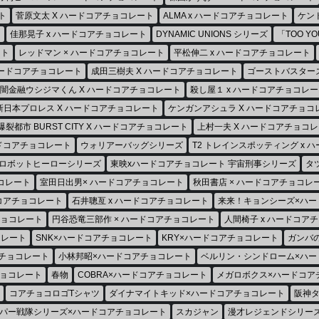
ト
菅原文太 X ハードコアチョコレート
ALMA x ハードコアチョコレート
ケン
ト
佳那晃子 x ハードコアチョコレート
DYNAMIC UNIONS シリーズ
「TOO Y
ート
レッドマン × ハードコアチョコレート
平松伸二 x ハードコアチョコレート
ハードコアチョコレート
成田三樹夫 X ハードコアチョコレート
ゴーストバスターズ
闇金融ウシジマくん X ハードコアチョコレート
殺し屋１ x ハードコアチョコレー
新日本プロレス X ハードコアチョコレート
ケンガンアシュラ X ハードコアチョコ
爆裂都市 BURST CITY X ハードコアチョコレート
上村一夫 X ハードコアチョコ
ードコアチョコレート
ウォリアーバッグシリーズ
T2 トレインスポッティング x 
ジロボットヒーローシリーズ
東映xハードコアチョコレート 宇宙刑事シリーズ
タ
コレート
室田日出男× ハードコアチョコレート
秋田書店 × ハードコアチョコレ
ドコアチョコレート
石井聰亙 x ハードコアチョコレート
来来！キョンシーズ×ハー
チョコレート
円谷恐竜三部作 × ハードコアチョコレート
人間椅子 x ハードコア
コレート
SNK×ハードコアチョコレート
KRY×ハードコアチョコレート
ガンバ
チョコレート
小林邦昭×ハードコアチョコレート
ベルリン・シンドローム×ハー
チョコレート
春物
COBRA×ハードコアチョコレート
メガロボクス×ハードコア
コアチョコロゴTシャツ
ダイナマイトキッド×ハードコアチョコレート
阪神タ
パー戦隊シリーズ×ハードコアチョコレート
スカジャン
漫才レジェンドシリー