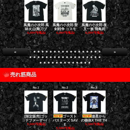
風魔の小次郎 風
風魔の小次郎 聖
風魔の小次郎 夜
風魔の小次郎
林火山(剛刀ブ
剣戦争 コスモ
叉一族 飛鳥武
魔一族 竜
4,400円(税込)
4,400円(税込)
4,400円(税込)
4,400円(税
<
>
売れ筋商品
No.1
No.2
No.3
No.4
[限定販売]ゴッ
ゴースト
遊星から
ダークナイト
ドファーザー/
バスターズ SAV
の物体X THE TH
リロジー/
5,500円(税込)
E
5,500円(税込)
5,500円(税
5,500円(税込)