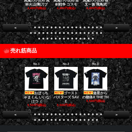
風魔の小次郎 風
風魔の小次郎 聖
風魔の小次郎 夜
風魔の小次郎
林火山(剛刀ブ
剣戦争 コスモ
叉一族 飛鳥武
魔一族 竜
4,400円(税込)
4,400円(税込)
4,400円(税込)
4,400円(税
<
>
売れ筋商品
No.1
No.2
No.3
No.4
おぼっち
ゴースト
遊星から
[限定販売]
ゃまくん いいな
バスターズ SAV
の物体X THE TH
ドファーザ
けつ（
E
5,500円(税込)
5,500円(税
5,500円(税込)
5,500円(税込)
<
>