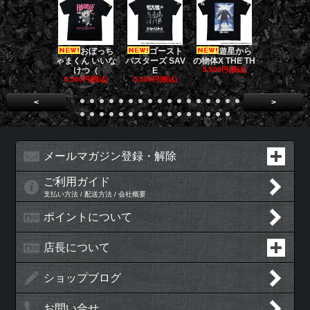
おぼっち
ゴースト
遊星から
[限定販売]
ゃまくん いいな
バスターズ SAV
の物体X THE TH
ドファーザ
けつ（
E
5,500円(税込)
5,500円(税
5,500円(税込)
5,500円(税込)
<
>
メールマガジン登録・解除
ご利用ガイド
支払い方法 / 配送方法 / 会社概要
ポイントについて
店長について
ショップブログ
お問い合せ