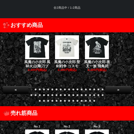
全2商品中 / 1-2商品
おすすめ商品
風魔の小次郎 風
風魔の小次郎 聖
風魔の小次郎 夜
風魔の小次郎
林火山(剛刀ブ
剣戦争 コスモ
叉一族 飛鳥武
魔一族 竜
4,400円(税込)
4,400円(税込)
4,400円(税込)
4,400円(税
<
>
売れ筋商品
No.1
No.2
No.3
No.4