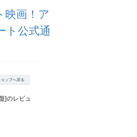
ト映画！ア
ート公式通
ショップへ戻る
盤]のレビュ