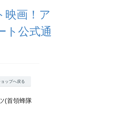
ト映画！ア
ート公式通
ショップへ戻る
ツ(首領蜂隊