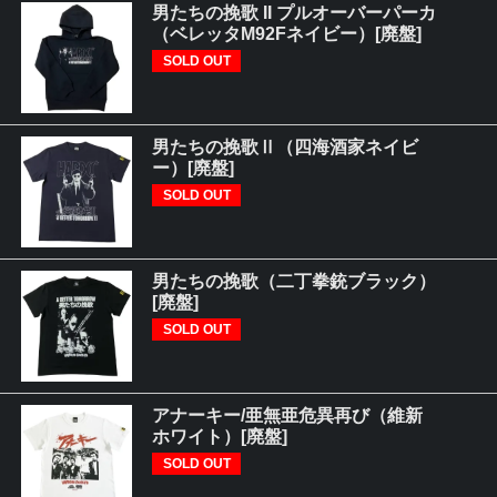
男たちの挽歌 II プルオーバーパーカ
（ベレッタM92Fネイビー）[廃盤]
SOLD OUT
男たちの挽歌Ⅱ（四海酒家ネイビ
ー）[廃盤]
SOLD OUT
男たちの挽歌（二丁拳銃ブラック）
[廃盤]
SOLD OUT
アナーキー/亜無亜危異再び（維新
ホワイト）[廃盤]
SOLD OUT