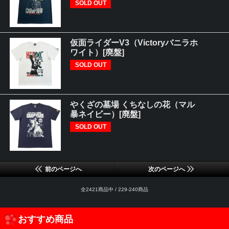
SOLD OUT
仮面ライダーV3（Victoryバニラホ
ワイト）[廃盤]
SOLD OUT
やくざの墓場 くちなしの花（マル
暴ネイビー）[廃盤]
SOLD OUT
前のページへ
次のページへ
全2421商品中 / 229-240商品
おすすめ商品