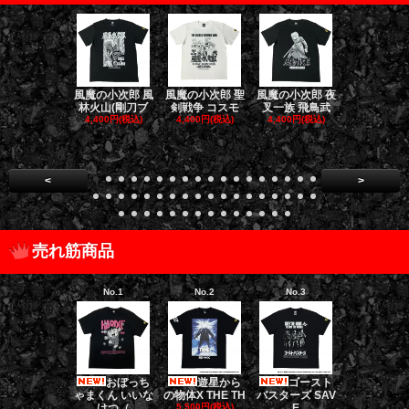
風魔の小次郎 風
風魔の小次郎 聖
風魔の小次郎 夜
風魔の小次郎
林火山(剛刀ブ
剣戦争 コスモ
叉一族 飛鳥武
魔一族 竜
4,400円(税込)
4,400円(税込)
4,400円(税込)
4,400円(税
<
>
売れ筋商品
No.1
No.2
No.3
No.4
おぼっち
遊星から
ゴースト
ゴー
ゃまくん いいな
の物体X THE TH
バスターズ SAV
バスターズ 
けつ（
5,500円(税込)
E
ージャ