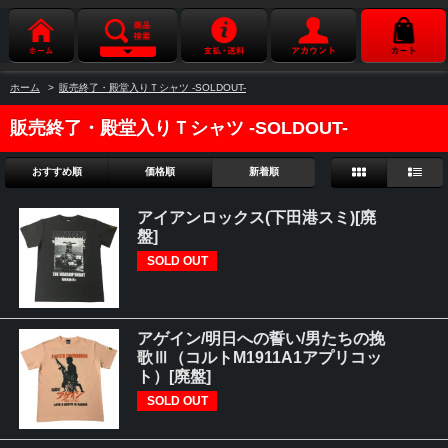
ホーム
>
販売終了・殿堂入りＴシャツ -SOLDOUT-
販売終了・殿堂入りＴシャツ -SOLDOUT-
おすすめ順
価格順
新着順
アイアンロックス(下田港スミ)[廃
盤]
SOLD OUT
アゲイン/明日への誓い/男たちの挽
歌Ⅲ（コルトM1911A1アプリコッ
ト）[廃盤]
SOLD OUT