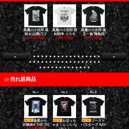
風魔の小次郎 風
風魔の小次郎 聖
風魔の小次郎 夜
風魔の小次郎
林火山(剛刀ブ
剣戦争 コスモ
叉一族 飛鳥武
魔一族 竜
4,400円(税込)
4,400円(税込)
4,400円(税込)
4,400円(税
<
>
売れ筋商品
No.1
No.2
No.3
No.4
遊星から
おぼっち
ゴースト
ゴー
の物体X THE TH
ゃまくん いいな
バスターズ SAV
バスターズ 
5,500円(税込)
けつ（
E
ージャ