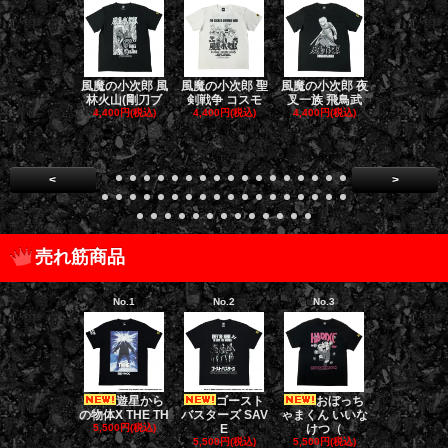
風魔の小次郎 風
風魔の小次郎 聖
風魔の小次郎 夜
風魔の小次郎
林火山(剛刀ブ
剣戦争 コスモ
叉一族 飛鳥武
魔一族 竜
4,400円(税込)
4,400円(税込)
4,400円(税込)
4,400円(税
<
>
売れ筋商品
No.1
No.2
No.3
No.4
遊星から
ゴースト
おぼっち
ゴー
の物体X THE TH
バスターズ SAV
ゃまくん いいな
バスターズ 
5,500円(税込)
E
けつ（
ージャ
5,500円(税込)
5,500円(税込)
5,500円(税