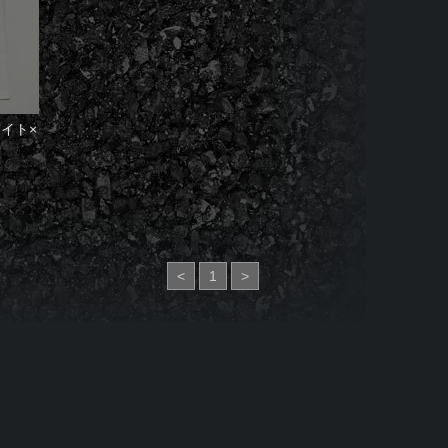
ワイト×
<
1
>