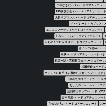
仁義なき戦い X ハードコアチョコレー
HK/変態仮面 x ハードコアチョコレー
大日本プロレス x ハードコアチョコレ
ザ・グレート・カブキ X 
エコエコアザラク x ハードコアチョコレート
川谷拓三 × ハードコアチョコレート
みちのくプロレス X ハードコアチョコレート
藤子不二雄(A)×ハ
東映xハードコアチョコレート ド
梶原一騎・真樹日佐夫×ハードコアチョ
松田優作 x ハー
ポンチョに夜明けの風はらませて×ハードコア
上田馬之助 x ハードコアチョ
あしたのジョー×ハードコア
処刑軍団ザップ×ハードコア
吉本興業×ハードコアチョコレート
PredatorRat×ハードコアチョコレート
スー