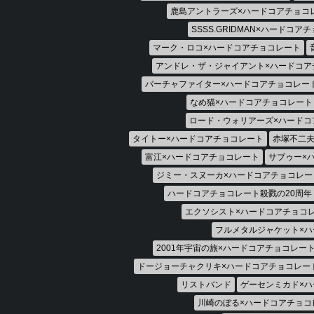
鹿島アントラーズ×ハードコアチョコ
SSSS.GRIDMAN×ハードコア
マーク・ロコ×ハードコアチョコレート
アンドレ・ザ・ジャイアント×ハードコア
バーチャファイター×ハードコアチョコレー
なめ猫×ハードコアチョコレート
ロード・ウォリアーズ×ハードコ
タイトー×ハードコアチョコレート
赤塚不二夫
富江×ハードコアチョコレート
サブゥー×
ジミー・スヌーカ×ハードコアチョコレー
ハードコアチョコレート殺戮の20周年
エクソシスト×ハードコアチョコ
フルメタルジャケット×ハ
2001年宇宙の旅×ハードコアチョコレー
ドージョーチャクリキ×ハードコアチョコレー
リストバンド
ゲーセンミカド×
川崎のぼる×ハードコアチョコ