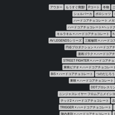
アウター
もうすぐ廃盤!
Pコート
冬物
シェルパーカ
ポロシャツ
ハードコアチョコレート メガ
ハードコアチョコレート×ヘッド
キルラキル × ハードコアチョコレート
AV LEGENDSシリーズ
三船敏郎 × ハード
円谷プロダクション × ハードコア
漫画ゴラク × ハードコア
STREET FIGHTER × ハードコア
東映ビデオ × ハードコアチョコレー
BiS × ハードコアチョコレート
つのだじろう
東映 × ハードコアチョコレート
DDTプロレスリ
ニンジャスレイヤー フロムアニメイシヨ
テッド2 × ハードコアチョコレート
志
TRIGGER × ハードコアチョコレート
陣内孝則 × ハードコアチョコレート