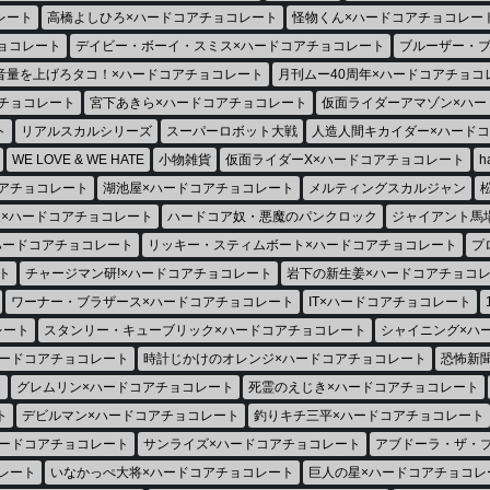
レート
高橋よしひろ×ハードコアチョコレート
怪物くん×ハードコアチョコレー
チョコレート
デイビー・ボーイ・スミス×ハードコアチョコレート
ブルーザー・ブ
音量を上げろタコ！×ハードコアチョコレート
月刊ムー40周年×ハードコアチョコ
チョコレート
宮下あきら×ハードコアチョコレート
仮面ライダーアマゾン×ハー
ト
リアルスカルシリーズ
スーパーロボット大戦
人造人間キカイダー×ハード
WE LOVE & WE HATE
小物雑貨
仮面ライダーX×ハードコアチョコレート
h
アチョコレート
湖池屋×ハードコアチョコレート
メルティングスカルジャン
×ハードコアチョコレート
ハードコア奴・悪魔のパンクロック
ジャイアント馬
ハードコアチョコレート
リッキー・スティムボート×ハードコアチョコレート
プ
ト
チャージマン研!×ハードコアチョコレート
岩下の新生姜×ハードコアチョコ
ワーナー・ブラザース×ハードコアチョコレート
IT×ハードコアチョコレート
レート
スタンリー・キューブリック×ハードコアチョコレート
シャイニング×ハ
ードコアチョコレート
時計じかけのオレンジ×ハードコアチョコレート
恐怖新
ト
グレムリン×ハードコアチョコレート
死霊のえじき×ハードコアチョコレート
ト
デビルマン×ハードコアチョコレート
釣りキチ三平×ハードコアチョコレート
ハードコアチョコレート
サンライズ×ハードコアチョコレート
アブドーラ・ザ・
レート
いなかっぺ大将×ハードコアチョコレート
巨人の星×ハードコアチョコレ