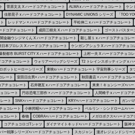
ト
菅原文太 X ハードコアチョコレート
ALMA x ハードコアチョコレート
ケン
ト
佳那晃子 x ハードコアチョコレート
DYNAMIC UNIONS シリーズ
「TOO Y
ート
レッドマン × ハードコアチョコレート
平松伸二 x ハードコアチョコレート
ハードコアチョコレート
成田三樹夫 X ハードコアチョコレート
ゴーストバスターズ
闇金融ウシジマくん X ハードコアチョコレート
殺し屋１ x ハードコアチョコレー
新日本プロレス X ハードコアチョコレート
ケンガンアシュラ X ハードコアチョコ
爆裂都市 BURST CITY X ハードコアチョコレート
上村一夫 X ハードコアチョコ
ードコアチョコレート
ウォリアーバッグシリーズ
T2 トレインスポッティング x 
ジロボットヒーローシリーズ
東映xハードコアチョコレート 宇宙刑事シリーズ
タ
コレート
室田日出男× ハードコアチョコレート
秋田書店 × ハードコアチョコレ
ドコアチョコレート
石井聰亙 x ハードコアチョコレート
来来！キョンシーズ×ハー
チョコレート
円谷恐竜三部作 × ハードコアチョコレート
人間椅子 x ハードコア
コレート
SNK×ハードコアチョコレート
KRY×ハードコアチョコレート
ガンバ
チョコレート
小林邦昭×ハードコアチョコレート
ベルリン・シンドローム×ハー
チョコレート
春物
COBRA×ハードコアチョコレート
メガロボクス×ハードコア
コアチョコロゴTシャツ
ダイナマイトキッド×ハードコアチョコレート
阪神タ
パー戦隊シリーズ×ハードコアチョコレート
スカジャン
漫才レジェンドシリー