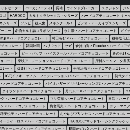
ニットセーター
パーカ(フーディ)
長袖
ウインドブレーカー
スタジャン
ジャ
ロゴ
HARDCC
カルトクラシックス・シリーズ
ハードコアチョコレート キャ
ネシリーズ
ゾンビ
殺人鬼
メキシクール！
ビデオ・アーカイブスシリーズ
グーニー
名物カルト誌コラボシリーズ
永井豪 × ハードコアチョコレート
ガイナ
h.m.p × ハードコアチョコレート
村田らむ × ハードコアチョコレート
殺害塩化ビ
コアチョコレート
韓国映画
ハリウッド
セガ
倉持由香 × Picoche × ハードコ
チョコレート
ビー・バップ・ハイスクール × ハードコアチョコレート
みのもけん
チョコート
東映アニメーション × ハードコアチョコレート
月刊ムー × マニタ書
チョコレート
双葉社 × ハードコアチョコレート
手塚治虫 × ハードコアチョコレート
ト
IGF(イノキ・ゲノム・フェデレーション) × ハードコアチョコレート
初代タイ
 × ハードコアチョコレート
バイオハザード リベレーションズ2 × ハードコアチ
タイランド × ハードコアチョコレート
月刊ムー × ハードコアチョコレート
ユ
ング × ハードコアチョコレート
マサ斎藤×ハードコアチョコレート
日活 × ハー
ン × ハードコアチヨコレート
梅宮辰夫 × ハードコアチョコレート
ホラーマニア
穂美悦子 × ハードコアチョコレート
おやゆびプリンセス × ハードコアチョコレ
イーライ・ロス × ハードコアチョコレート
HARDCC"マッド"レーシングジャケッ
月刊ヒーローズ × ハードコアチョコレート
楳図かずお X ハードコアチョコレート