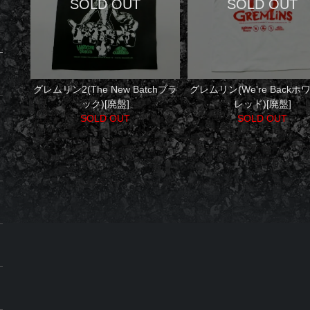
グレムリン2(The New Batchブラ
グレムリン(We're Backホ
ック)[廃盤]
レッド)[廃盤]
SOLD OUT
SOLD OUT