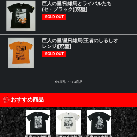
巨人の星/飛雄馬とライバルたち
(セ・ブラック)[廃盤]
SOLD OUT
巨人の星/星飛雄馬(王者のしるしオ
レンジ)[廃盤]
SOLD OUT
全4商品中 / 1-4商品
おすすめ商品