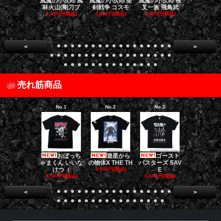
風魔の小次郎 風
風魔の小次郎 聖
風魔の小次郎 夜
風魔の小次郎
林火山(剛刀ブ
剣戦争 コスモ
叉一族 飛鳥武
魔一族 竜
4,400円(税込)
4,400円(税込)
4,400円(税込)
4,400円(税
<
>
売れ筋商品
No.1
No.2
No.3
No.4
おぼっち
遊星から
ゴースト
ゴー
ゃまくん いいな
の物体X THE TH
バスターズ SAV
バスターズ 
けつ（
5,500円(税込)
E
ージャ
5,500円(税込)
5,500円(税込)
5,500円(税
<
>