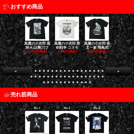
おすすめ商品
風魔の小次郎 風
風魔の小次郎 聖
風魔の小次郎 夜
風魔の小次郎
林火山(剛刀ブ
剣戦争 コスモ
叉一族 飛鳥武
魔一族 竜
4,400円(税込)
4,400円(税込)
4,400円(税込)
4,400円(税
<
>
売れ筋商品
No.1
No.2
No.3
No.4