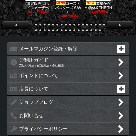
[限定販売]ゴッ
ゴースト
遊星から
ダークナイト
ドファーザー/
バスターズ SAV
の物体X THE TH
リロジー/
5,500円(税込)
E
5,500円(税込)
5,500円(税
5,500円(税込)
<
>
メールマガジン登録・解除
ご利用ガイド
支払い方法 / 配送方法 / 会社概要
ポイントについて
店長について
ショップブログ
お問い合せ
プライバシーポリシー