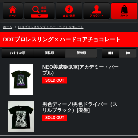
ホーム
>
DDTプロレスリング × ハードコアチョコレート
DDTプロレスリング × ハードコアチョコレート
おすすめ順
価格順
新着順
NEO美威獅鬼軍(アカデミー・パー
プル)
SOLD OUT
男色ディーノ/男色ドライバー（ス
リルブラック）[廃盤]
SOLD OUT