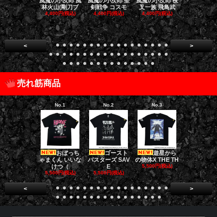
風魔の小次郎 風
風魔の小次郎 聖
風魔の小次郎 夜
風魔の小次郎
林火山(剛刀ブ
剣戦争 コスモ
叉一族 飛鳥武
魔一族 竜
4,400円(税込)
4,400円(税込)
4,400円(税込)
4,400円(税
<
>
売れ筋商品
No.1
No.2
No.3
No.4
おぼっち
ゴースト
遊星から
[限定販売]
ゃまくん いいな
バスターズ SAV
の物体X THE TH
ドファーザ
けつ（
E
5,500円(税込)
5,500円(税
5,500円(税込)
5,500円(税込)
<
>