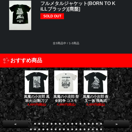
フルメタルジャケット(BORN TO K
iLLブラック)[廃盤]
SOLD OUT
全3商品中 / 1-3商品
おすすめ商品
風魔の小次郎 風
風魔の小次郎 聖
風魔の小次郎 夜
風魔の小次郎
林火山(剛刀ブ
剣戦争 コスモ
叉一族 飛鳥武
魔一族 竜
4,400円(税込)
4,400円(税込)
4,400円(税込)
4,400円(税
<
>