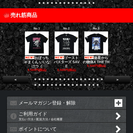
売れ筋商品
No.1
No.2
No.3
No.4
おぼっち
ゴースト
遊星から
[限定販売]
ゃまくん いいな
バスターズ SAV
の物体X THE TH
ドファーザ
けつ（
E
5,500円(税込)
5,500円(税
5,500円(税込)
5,500円(税込)
<
>
メールマガジン登録・解除
ご利用ガイド
支払い方法 / 配送方法 / 会社概要
ポイントについて