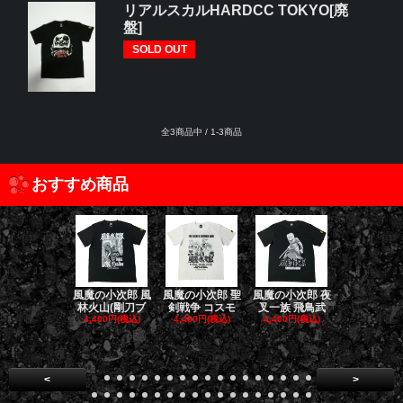
リアルスカルHARDCC TOKYO[廃
盤]
SOLD OUT
全3商品中 / 1-3商品
おすすめ商品
風魔の小次郎 風
風魔の小次郎 聖
風魔の小次郎 夜
風魔の小次郎
林火山(剛刀ブ
剣戦争 コスモ
叉一族 飛鳥武
魔一族 竜
4,400円(税込)
4,400円(税込)
4,400円(税込)
4,400円(税
<
>