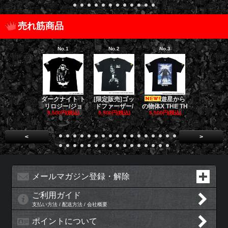
売れ筋商品
No.1
No.2
No.3
No.4
[限定販売]ゴッ
遊星から
ゴー
ダークナイト ト
ドファーザー/
の物体X THE TH
バスターズ 
リロジー/ジョ
5,500円(税込)
5,500円(税込)
E
5,500円(税込)
5,500円(税
<
>
メールマガジン登録・解除
ご利用ガイド
支払い方法 / 配送方法 / 会社概要
ポイントについて