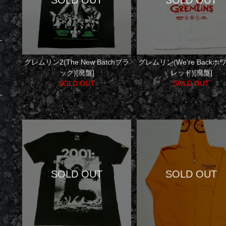
グレムリン2(The New Batchブラ
グレムリン(We're Backホ
ック)[廃盤]
レッド)[廃盤]
SOLD OUT
SOLD OUT