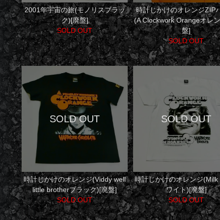
2001年宇宙の旅(モノリスブラッ
時計じかけのオレンジZIP
ク)[廃盤]
(A Clockwork Orangeオレ
SOLD OUT
盤]
SOLD OUT
時計じかけのオレンジ(Viddy well
時計じかけのオレンジ(Milk 
little brotherブラック)[廃盤]
ワイト)[廃盤]
SOLD OUT
SOLD OUT