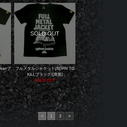
manブ
フルメタルジャケット(BORN TO
KiLLブラック)[廃盤]
SOLD OUT
<
1
2
>