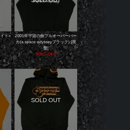
ワイト×
2001年宇宙の旅プルオーバーパー
カ(a space odysseyブラック) [廃
盤]
SOLD OUT