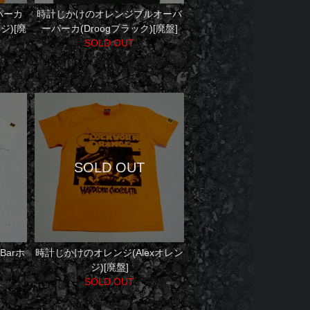
パーカ
時計じかけのオレンジプルオーバ
ンジ)[廃
ーパーカ(Droogブラック)[廃盤]
SOLD OUT
Barホ
時計じかけのオレンジ(Alexオレン
ジ)[廃盤]
SOLD OUT