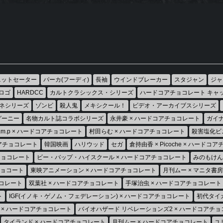
ニットセーター
パーカ(フーディ)
長袖
ウインドブレーカー
スタジャン
ジャ
ロゴ
HARDCC
カルトクラシックス・シリーズ
ハードコアチョコレート キャ
ネシリーズ
ゾンビ
殺人鬼
メキシクール！
ビデオ・アーカイブスシリーズ
グーニー
名物カルト誌コラボシリーズ
永井豪 × ハードコアチョコレート
ガイナ
h.m.p × ハードコアチョコレート
村田らむ × ハードコアチョコレート
殺害塩化ビ
コアチョコレート
韓国映画
ハリウッド
セガ
倉持由香 × Picoche × ハードコ
チョコレート
ビー・バップ・ハイスクール × ハードコアチョコレート
みのもけん
チョコート
東映アニメーション × ハードコアチョコレート
月刊ムー × マニタ書
チョコレート
双葉社 × ハードコアチョコレート
手塚治虫 × ハードコアチョコレート
ト
IGF(イノキ・ゲノム・フェデレーション) × ハードコアチョコレート
初代タイ
 × ハードコアチョコレート
バイオハザード リベレーションズ2 × ハードコアチ
タイランド × ハードコアチョコレート
月刊ムー × ハードコアチョコレート
ユ