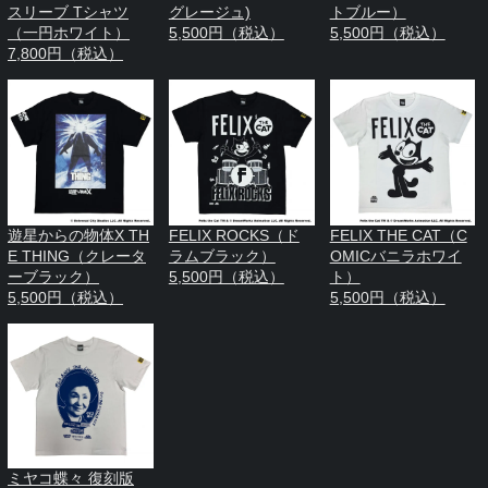
スリーブ Tシャツ
グレージュ)
トブルー）
（一円ホワイト）
5,500円（税込）
5,500円（税込）
7,800円（税込）
遊星からの物体X TH
FELIX ROCKS（ド
FELIX THE CAT（C
E THING（クレータ
ラムブラック）
OMICバニラホワイ
ーブラック）
5,500円（税込）
ト）
5,500円（税込）
5,500円（税込）
ミヤコ蝶々 復刻版