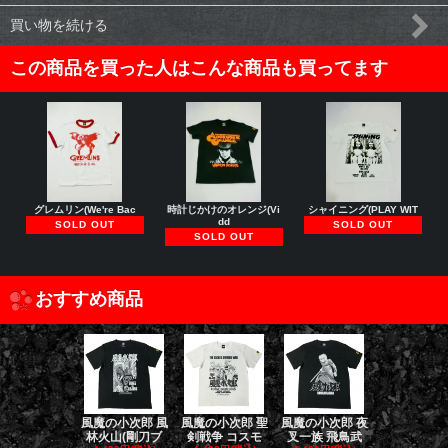
買い物を続ける
この商品を買った人はこんな商品も買ってます
グレムリン(We're Bac
時計じかけのオレンジ(Vi
シャイニング(PLAY WIT
dd
SOLD OUT
SOLD OUT
SOLD OUT
おすすめ商品
風魔の小次郎 風
風魔の小次郎 聖
風魔の小次郎 夜
風魔の小次郎
林火山(剛刀ブ
剣戦争 コスモ
叉一族 飛鳥武
魔一族 竜