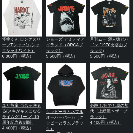
怪物くん ロングスリ
ジョーズ アミティア
月刊ムー 類人猿ヒバ
ーブTシャツ(ムシャ
イランド（ORCAブ
ゴン (1970比婆山ブ
クシャホワイト）
ラック）
ラック)
6,800円（税込）
5,500円（税込）
5,500円（税込）
ユリ熊嵐-百合ヶ咲る
必殺！/何でも屋の加
る(スキがキスになる
代（上総屋ヘザーブ
クッピーラムネプル
ライムグリーン)-10
ラック）
オーバーパーカ（ク
周年記念復刻版-
4,400円（税込）
ッピーとラムブラッ
4,400円（税込）
ク）