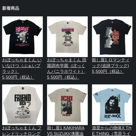
新着商品
おぼっちゃまくん い
おぼっちゃまくん 田
殺し屋1 ロマンティ
いなけつ（ぶぁいブ
園調布学園（ぽっく
ック(追跡ブラック)
ラック）
んバニラホワイト）
5,500円（税込）
5,500円（税込）
5,500円（税込）
おぼっちゃまくん フ
殺し屋1 KAKIHARA
遊星からの物体X TH
レンドリッチロング
VS SUZUKI(沸騰油
E THING（雪原ライ