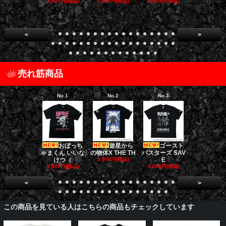
4,400円(税込)
4,400円(税込)
4,400円(税込)
4,400円(税
<
>
売れ筋商品
No.1
No.2
No.3
No.4
おぼっち
遊星から
ゴースト
ゴー
ゃまくん いいな
の物体X THE TH
バスターズ SAV
バスターズ 
けつ（
5,500円(税込)
E
ージャ
5,500円(税込)
5,500円(税込)
5,500円(税
<
>
この商品を見ている人はこちらの商品もチェックしています