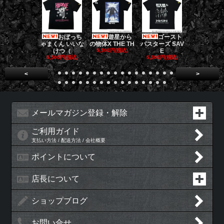
おぼっち
遊星から
ゴースト
ゴー
ゃまくん いいな
の物体X THE TH
バスターズ SAV
バスターズ 
けつ（
5,500円(税込)
E
ージャ
5,500円(税込)
5,500円(税込)
5,500円(税
<
>
メールマガジン登録・解除
ご利用ガイド
支払い方法 / 配送方法 / 会社概要
ポイントについて
店長について
ショップブログ
お問い合せ