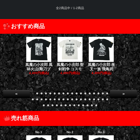
全2商品中 / 1-2商品
おすすめ商品
風魔の小次郎 風
風魔の小次郎 聖
風魔の小次郎 夜
風魔の小次郎
林火山(剛刀ブ
剣戦争 コスモ
叉一族 飛鳥武
魔一族 竜
4,400円(税込)
4,400円(税込)
4,400円(税込)
4,400円(税
<
>
売れ筋商品
No.1
No.2
No.3
No.4