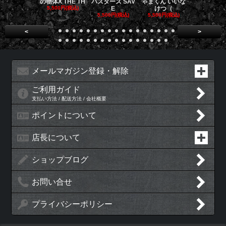
の物体X THE TH
バスターズ SAV
ゃまくん いいな
バスターズ 
5,500円(税込)
E
けつ（
ージャ
5,500円(税込)
5,500円(税込)
5,500円(税
<
>
メールマガジン登録・解除
ご利用ガイド
支払い方法 / 配送方法 / 会社概要
ポイントについて
店長について
ショップブログ
お問い合せ
プライバシーポリシー