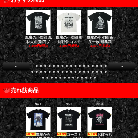
風魔の小次郎 風
風魔の小次郎 聖
風魔の小次郎 夜
風魔の小次郎
林火山(剛刀ブ
剣戦争 コスモ
叉一族 飛鳥武
魔一族 竜
4,400円(税込)
4,400円(税込)
4,400円(税込)
4,400円(税
<
>
売れ筋商品
No.1
No.2
No.3
No.4
遊星から
ゴースト
おぼっち
ゴー