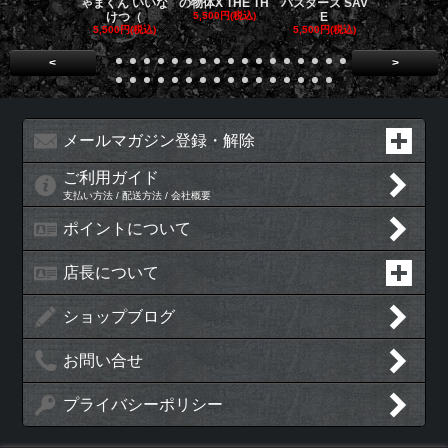
ゃまくん いいな
の物体X THE TH
バスターズ SAV
バスターズ 
けつ（
5,500円(税込)
E
ージャ
5,500円(税込)
5,500円(税込)
5,500円(税
<
>
メールマガジン登録・解除
ご利用ガイド
支払い方法 / 配送方法 / 会社概要
ポイントについて
店長について
ショップブログ
お問い合せ
プライバシーポリシー