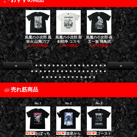
風魔の小次郎 風
風魔の小次郎 聖
風魔の小次郎 夜
風魔の小次郎
林火山(剛刀ブ
剣戦争 コスモ
叉一族 飛鳥武
魔一族 竜
4,400円(税込)
4,400円(税込)
4,400円(税込)
4,400円(税
<
>
売れ筋商品
No.1
No.2
No.3
No.4
おぼっち
遊星から
ゴースト
ゴー