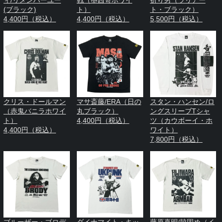
ィ/リメンバーユー
戦（墨西哥ホワイ
折り男（ラリアー
(ブラック)
ト）
ト・ブラック）
4,400円（税込）
4,400円（税込）
5,500円（税込）
クリス・ドールマン
マサ斎藤/ERA（日の
スタン・ハンセン/ロ
（赤鬼バニラホワイ
丸ブラック）
ングスリーブTシャ
ト）
4,400円（税込）
ツ（カウボーイ・ホ
4,400円（税込）
ワイト）
7,800円（税込）
ブルーザー・ブロデ
ダイナマイト・キッ
藤原喜明/脇固め（イ