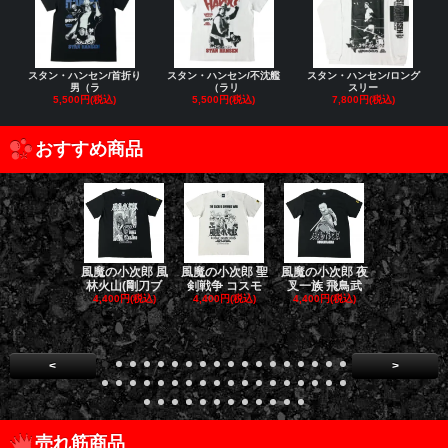
スタン・ハンセン/首折り
スタン・ハンセン/不沈艦
スタン・ハンセン/ロング
男（ラ
（ラリ
スリー
5,500円(税込)
5,500円(税込)
7,800円(税込)
おすすめ商品
風魔の小次郎 風
風魔の小次郎 聖
風魔の小次郎 夜
風魔の小次郎
林火山(剛刀ブ
剣戦争 コスモ
叉一族 飛鳥武
魔一族 竜
4,400円(税込)
4,400円(税込)
4,400円(税込)
4,400円(税
<
>
売れ筋商品