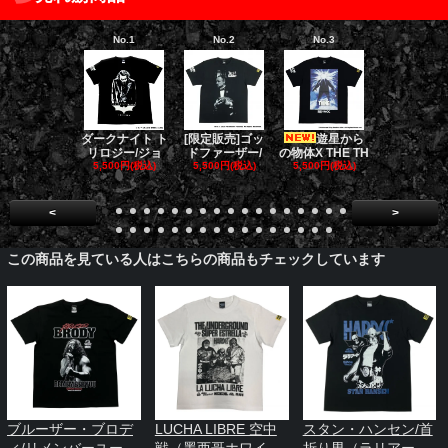
No.1
No.2
No.3
No.4
[限定販売]ゴッ
遊星から
ゴー
ダークナイト ト
ドファーザー/
の物体X THE TH
バスターズ 
リロジー/ジョ
5,500円(税込)
5,500円(税込)
E
5,500円(税込)
5,500円(税
<
>
この商品を見ている人はこちらの商品もチェックしています
ブルーザー・ブロデ
LUCHA LIBRE 空中
スタン・ハンセン/首