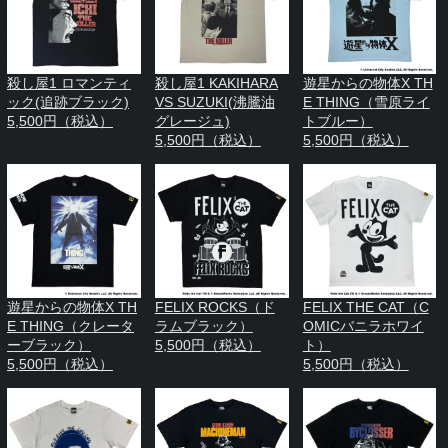
殺し屋1 ロマンティ
殺し屋1 KAKIHARA
遊星からの物体X TH
ック(追跡ブラック)
VS SUZUKI(沸騰油
E THING（雪原ライ
5,500円（税込）
グレージュ)
トブルー）
5,500円（税込）
5,500円（税込）
遊星からの物体X TH
FELIX ROCKS（ド
FELIX THE CAT（C
E THING（クレータ
ラムブラック）
OMICバニラホワイ
ーブラック）
5,500円（税込）
ト）
5,500円（税込）
5,500円（税込）