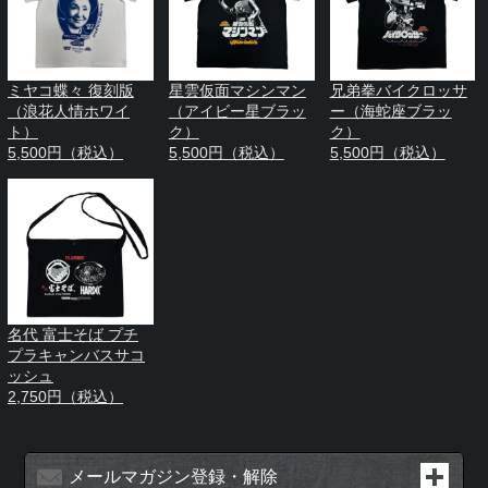
ミヤコ蝶々 復刻版
星雲仮面マシンマン
兄弟拳バイクロッサ
（浪花人情ホワイ
（アイビー星ブラッ
ー（海蛇座ブラッ
ト）
ク）
ク）
5,500円（税込）
5,500円（税込）
5,500円（税込）
名代 富士そば プチ
プラキャンバスサコ
ッシュ
2,750円（税込）
メールマガジン登録・解除