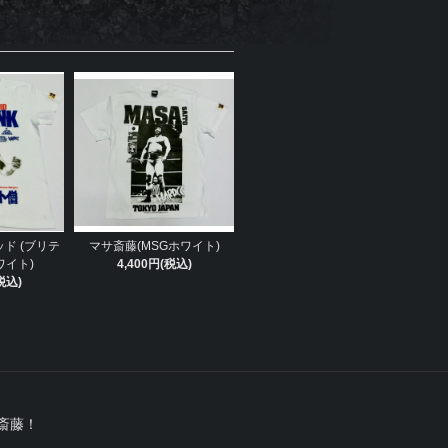
ド (ブリテ
マサ斎藤(MSGホワイト)
ワイト)
4,400円(税込)
税込)
斎藤！