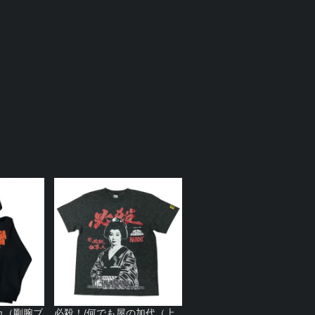
ーカ（剛腕ブ
必殺！/何でも屋の加代（上