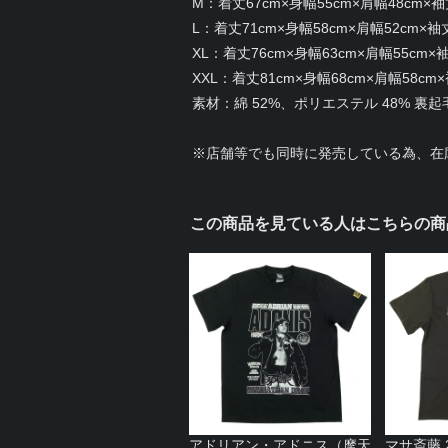
M：着丈67cm×身幅55cm×肩幅48cm×袖
L：着丈71cm×身幅58cm×肩幅52cm×袖
XL：着丈76cm×身幅63cm×肩幅55cm×袖
XXL：着丈81cm×身幅68cm×肩幅58cm×
素材：綿 52%、ポリエステル 48% 裏起毛(
※店舗等でも同時に発売している為、在
この商品を見ている人はこちらの商
アドリアン・アドニス（摩天
マサ斎藤 