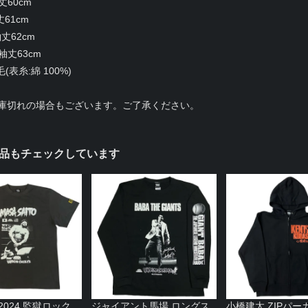
丈60cm
丈61cm
丈62cm
袖丈63cm
表糸:綿 100%)
庫切れの場合もございます。ご了承ください。
品もチェックしています
2024 監獄ロック
ジャイアント馬場 ロングス
小橋建太 ZIPパ