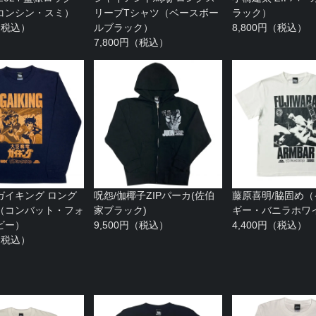
コンシン・スミ）
リーブTシャツ（ベースボー
ラック）
円（税込）
ルブラック）
8,800円（税込）
7,800円（税込）
ガイキング ロング
呪怨/伽椰子ZIPパーカ(佐伯
藤原喜明/脇固め
（コンバット・フォ
家ブラック)
ギー・バニラホワ
ビー）
9,500円（税込）
4,400円（税込）
円（税込）