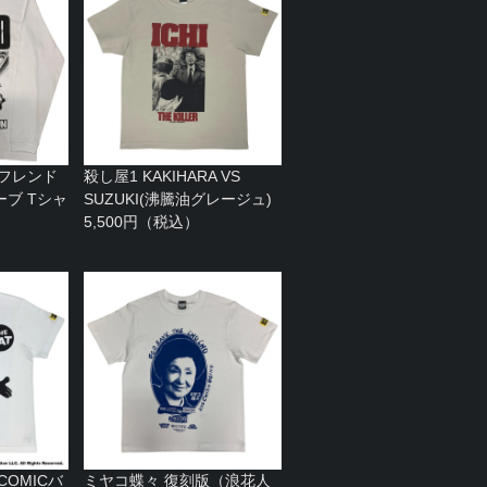
 フレンド
殺し屋1 KAKIHARA VS
ブ Tシャ
SUZUKI(沸騰油グレージュ)
）
5,500円（税込）
（COMICバ
ミヤコ蝶々 復刻版（浪花人