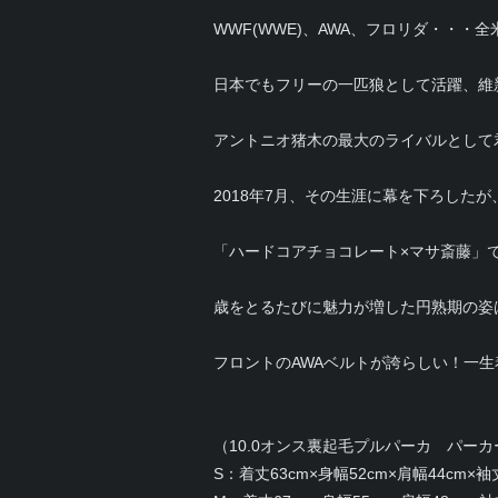
WWF(WWE)、AWA、フロリダ・・
日本でもフリーの一匹狼として活躍、維
アントニオ猪木の最大のライバルとして
2018年7月、その生涯に幕を下ろした
「ハードコアチョコレート×マサ斎藤」
歳をとるたびに魅力が増した円熟期の姿
フロントのAWAベルトが誇らしい！一
（10.0オンス裏起毛プルパーカ パー
S：着丈63cm×身幅52cm×肩幅44cm×袖