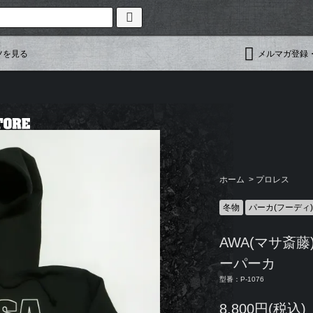
ツを見る
メルマガ登録
ホーム
>
プロレス
冬物
パーカ(フーディ)
AWA(マサ斎
ーパーカ
型番：P-1076
8,800円(税込)