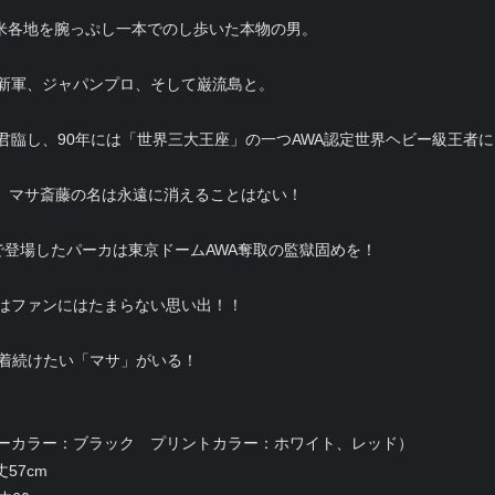
・全米各地を腕っぷし一本でのし歩いた本物の男。
新軍、ジャパンプロ、そして巌流島と。
君臨し、90年には「世界三大王座」の一つAWA認定世界ヘビー級王者に
が、マサ斎藤の名は永遠に消えることはない！
で登場したパーカは東京ドームAWA奪取の監獄固めを！
はファンにはたまらない思い出！！
生着続けたい「マサ」がいる！
カーカラー：ブラック プリントカラー：ホワイト、レッド）
丈57cm