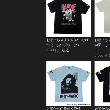
おぼっちゃまくん いいなけ
おぼっち
つ（ぶぁいブラック）
学園（ぽ
5,500円（税込）
ト）
5,500
遊星からの物体X THE
遊星からの