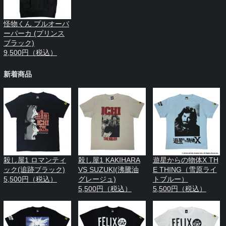
怪物くん プルオーバ
ーパーカ (プリンス
ブラック)
9,500円（税込）
新着商品
殺し屋1 ロマンティ
殺し屋1 KAKIHARA
遊星からの物体X TH
ック(追跡ブラック)
VS SUZUKI(沸騰油
E THING（雪原ライ
5,500円（税込）
グレージュ)
トブルー）
5,500円（税込）
5,500円（税込）