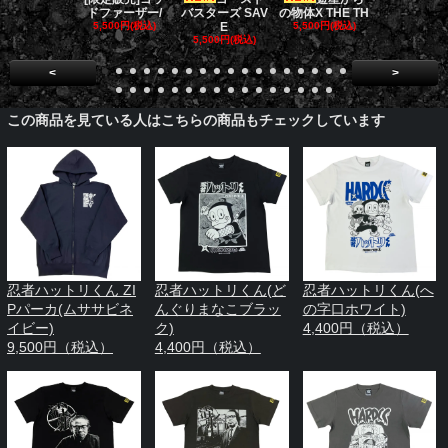
ドファーザー/
バスターズ SAV
の物体X THE TH
リロジー/
5,500円(税込)
E
5,500円(税込)
5,500円(税
5,500円(税込)
<
>
この商品を見ている人はこちらの商品もチェックしています
忍者ハットリくん ZI
忍者ハットリくん(ど
忍者ハットリくん(へ
Pパーカ(ムササビネ
んぐりまなこブラッ
の字口ホワイト)
イビー)
ク)
4,400円（税込）
9,500円（税込）
4,400円（税込）