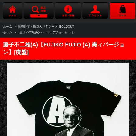
ホーム
>
販売終了・殿堂入りＴシャツ -SOLDOUT-
ホーム
>
藤子不二雄(A)×ハードコアチョコレート
藤子不二雄(A)【FUJIKO FUJIO (A) 黒ィバージョ
ン】[廃盤]