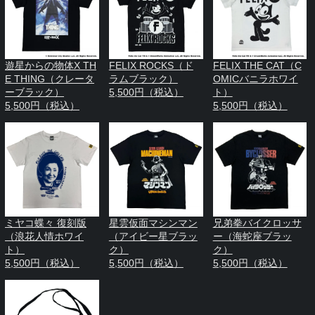
遊星からの物体X TH
FELIX ROCKS（ド
FELIX THE CAT（C
E THING（クレータ
ラムブラック）
OMICバニラホワイ
ーブラック）
5,500円（税込）
ト）
5,500円（税込）
5,500円（税込）
ミヤコ蝶々 復刻版
星雲仮面マシンマン
兄弟拳バイクロッサ
（浪花人情ホワイ
（アイビー星ブラッ
ー（海蛇座ブラッ
ト）
ク）
ク）
5,500円（税込）
5,500円（税込）
5,500円（税込）