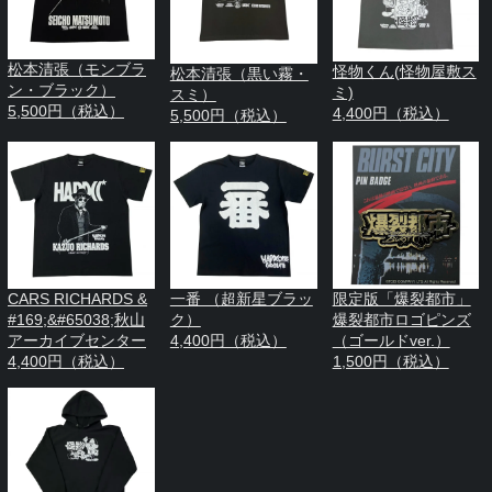
松本清張（モンブラ
怪物くん(怪物屋敷ス
松本清張（黒い霧・
ン・ブラック）
ミ)
スミ）
5,500円（税込）
4,400円（税込）
5,500円（税込）
CARS RICHARDS &
一番 （超新星ブラッ
限定版「爆裂都市」
#169;&#65038;秋山
ク）
爆裂都市ロゴピンズ
アーカイブセンター
4,400円（税込）
（ゴールドver.）
4,400円（税込）
1,500円（税込）