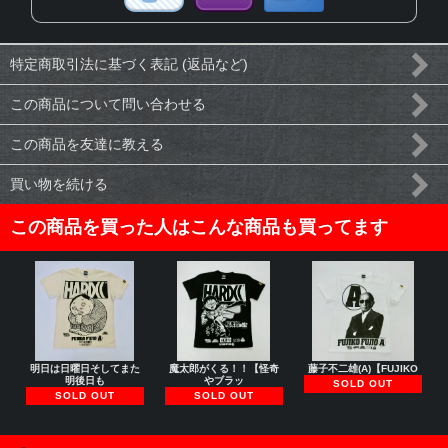
特定商取引法に基づく表記 (返品など)
この商品について問い合わせる
この商品を友達に教える
買い物を続ける
この商品を買った人はこんな商品も買ってます
明日は日曜日そしてまた
魔太郎がくる！！【怪奇
藤子不二雄(A)【FUJIKO
明後日も
やブラッ
SOLD OUT
SOLD OUT
SOLD OUT