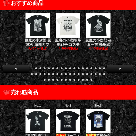
おすすめ商品
風魔の小次郎 風
風魔の小次郎 聖
風魔の小次郎 夜
風魔の小次郎
林火山(剛刀ブ
剣戦争 コスモ
叉一族 飛鳥武
魔一族 竜
4,400円(税込)
4,400円(税込)
4,400円(税込)
4,400円(税
<
>
売れ筋商品
No.1
No.2
No.3
No.4
[限定販売]ゴッ
ゴースト
遊星から
ダークナイト