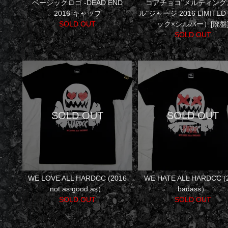
ベーシックロゴ -DEAD END
コアチョコ"メルティング
2016-キャップ
ル"ジャージ 2016 LIMITE
SOLD OUT
ック×シルバー）[廃盤
SOLD OUT
WE LOVE ALL HARDCC (2016
WE HATE ALL HARDCC (
not as good as）
badass）
SOLD OUT
SOLD OUT