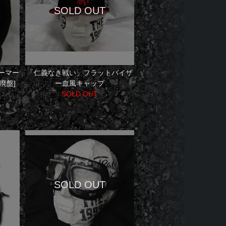
ーマー
「仁義なき戦い」フラットバイザ
廃盤]
ー血風キャップ
SOLD OUT