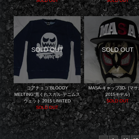
SOLD OUT
SOLD OUT
コアチョコ“BLOODY
MASA-キャップ3D- (マ
MELTING”荒くれスカル-デニムス
2015モデル)
ウェット 2015 LIMITED
SOLD OUT
SOLD OUT