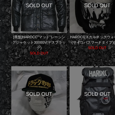
[廃盤]HARDCC"マッド"レーシン
HARDCCスカルネックウォ
グジャケット30000V(デスブラッ
(サイコパスフードタイプ)[
ク)
SOLD OUT
SOLD OUT