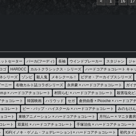
...
<
1
16
17
ニットセーター
パーカ(フーディ)
長袖
ウインドブレーカー
スタジャン
ジャ
ロゴ
HARDCC
カルトクラシックス・シリーズ
ハードコアチョコレート キャ
ネシリーズ
ゾンビ
殺人鬼
メキシクール！
ビデオ・アーカイブスシリーズ
グーニー
名物カルト誌コラボシリーズ
永井豪 × ハードコアチョコレート
ガイナ
h.m.p × ハードコアチョコレート
村田らむ × ハードコアチョコレート
殺害塩化ビ
コアチョコレート
韓国映画
ハリウッド
セガ
倉持由香 × Picoche × ハードコ
チョコレート
ビー・バップ・ハイスクール × ハードコアチョコレート
みのもけん
チョコート
東映アニメーション × ハードコアチョコレート
月刊ムー × マニタ書
チョコレート
双葉社 × ハードコアチョコレート
手塚治虫 × ハードコアチョコレート
ト
IGF(イノキ・ゲノム・フェデレーション) × ハードコアチョコレート
初代タイ