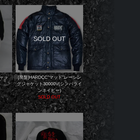
キャッ
[廃盤]HARDCC"マッド"レーシン
グジャケット30000V(シンバライ
ンネイビー)
SOLD OUT