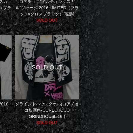
スカ
コアチョコ"メルティングスカ
D（ブラ
ル"ジャージ 2016 LIMITED（ブラ
]
ック×グロスブラック）[廃盤]
SOLD OUT
2016
グラインドハウスタオル(コアチョ
コ映画祭-CORECHOCO
GRINDHOUSE'16-)
SOLD OUT