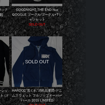
パック
GOODNIGHT THE END Nux
盤]
GOGGLE ゴーグル/ゴーグル+Tシ
ャツセット
SOLD OUT
ベーシッ
HARDCC“荒くれ”消耗品軍団-デニ
ト (ド
ムスウェット フルジップオーバー
パーカ 2015 LIMITED