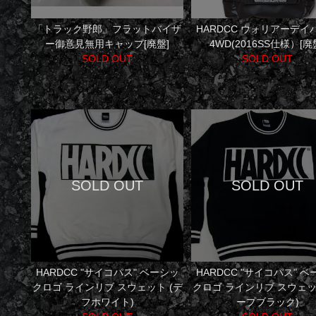
「トラック野郎」フラットバイザ
HARDCC ウォリアーデイ
ー御意見無用キャップ[廃盤]
4WD(2016SS仕様）[廃
SOLD OUT
SOLD OUT
HARDCC "サイコパス" ベーシッ
HARDCC "サイコパス" 
クロゴ ラインリブ スウェット (デ
クロゴ ラインリブ スウェッ
フホワイト)
ープブラック)