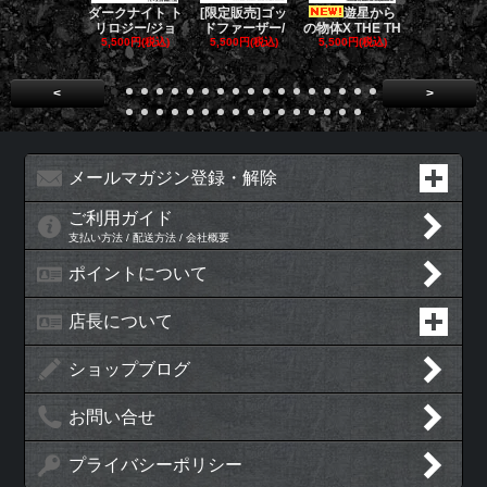
[限定販売]ゴッ
遊星から
ゴー
ダークナイト ト
ドファーザー/
の物体X THE TH
バスターズ 
リロジー/ジョ
5,500円(税込)
5,500円(税込)
E
5,500円(税込)
5,500円(税
<
>
メールマガジン登録・解除
ご利用ガイド
支払い方法 / 配送方法 / 会社概要
ポイントについて
店長について
ショップブログ
お問い合せ
プライバシーポリシー