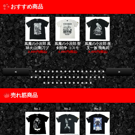
おすすめ商品
風魔の小次郎 風
風魔の小次郎 聖
風魔の小次郎 夜
風魔の小次郎
林火山(剛刀ブ
剣戦争 コスモ
叉一族 飛鳥武
魔一族 竜
4,400円(税込)
4,400円(税込)
4,400円(税込)
4,400円(税
<
>
売れ筋商品
No.1
No.2
No.3
No.4