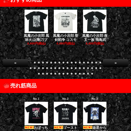
風魔の小次郎 風
風魔の小次郎 聖
風魔の小次郎 夜
風魔の小次郎
林火山(剛刀ブ
剣戦争 コスモ
叉一族 飛鳥武
魔一族 竜
4,400円(税込)
4,400円(税込)
4,400円(税込)
4,400円(税
<
>
売れ筋商品
No.1
No.2
No.3
No.4
おぼっち
ゴースト
遊星から
ゴー