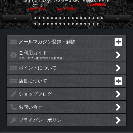
ゃまくん いいな
バスターズ SAV
の物体X THE TH
バスターズ 
けつ（
E
5,500円(税込)
ージャ
5,500円(税込)
5,500円(税込)
5,500円(税
<
>
メールマガジン登録・解除
ご利用ガイド
支払い方法 / 配送方法 / 会社概要
ポイントについて
店長について
ショップブログ
お問い合せ
プライバシーポリシー