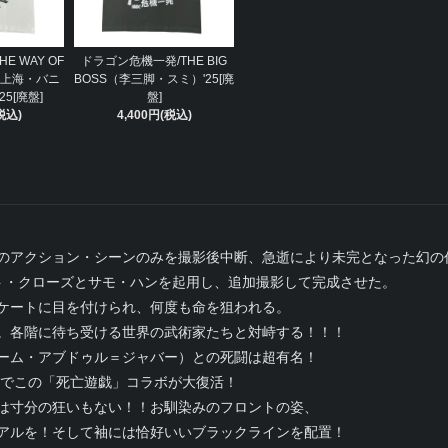
E WAY OF
ドラゴン危機一発/THE BIG
N（上海・バニ
BOSS（李三脚・スミ）'25[廃
5[廃盤]
盤]
税込)
4,400円(税込)
クスのアクション・シーンのみを撮影後中断、急逝により未完となった幻の
ト・クローズとサモ・ハンを起用し、追加撮影して完成させた。
ケートに目を付けられ、何度も命を狙われる。
。各階に待ち受ける世界の武術家たちと対峙する！！！
ーム・アブドゥル＝ジャバー）との死闘は超有名！
」でこの「死亡遊戯」コラボが大復活！
は寸分の狂いもない！！お馴染みのフロントの姿、
アルを！そして袖には恰好いいブラックラインを配置！