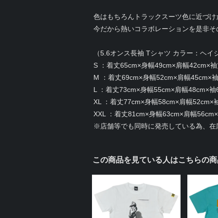
色はもちろんトラックスーツ色に近づけ
今だから熱いコラボレーションを是非そ
（5.6オンス長袖 Tシャツ カラー：
S ：着丈65cm×身幅49cm×肩幅42cm×袖
M ：着丈69cm×身幅52cm×肩幅45cm×袖
L ：着丈73cm×身幅55cm×肩幅48cm×袖
XL ：着丈77cm×身幅58cm×肩幅52cm×
XXL ：着丈81cm×身幅63cm×肩幅56cm
※店舗等でも同時に発売している為、在
この商品を見ている人はこちらの商