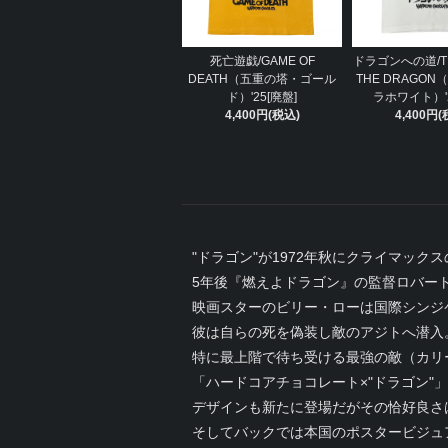
死亡遊戯/GAME OF
ドラゴンへの道/TH
DEATH（五重の塔・ゴール
THE DRAGO
ド）'25[廃盤]
ラホワイト）'2
4,400円(税込)
4,400円(
"ドラゴン"が1972年秋にクライマッ
5年後『燃えよドラゴン』の監督ロバー
映画スターのビリー・ローは国際シンジ
彼は自らの死を偽装し敵のアジトへ潜入
特に最上階で待ち受ける最強の敵（カリ
「ハードコアチョコレート×"ドラゴン"
デザインも新たに登場だがその恰好良さ
そしてバックでは本国のポスタービジュ