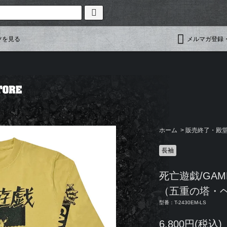
ツを見る
メルマガ登録
ホーム
>
販売終了・殿堂入
長袖
死亡遊戯/GAM
（五重の塔・ヘ
型番：T-2430EM-LS
6,800円(税込)