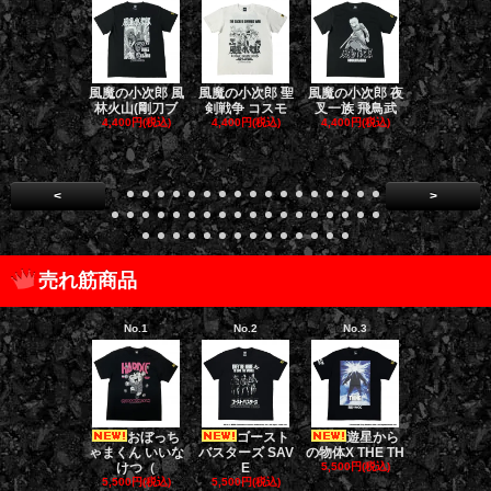
風魔の小次郎 風
風魔の小次郎 聖
風魔の小次郎 夜
風魔の小次郎
林火山(剛刀ブ
剣戦争 コスモ
叉一族 飛鳥武
魔一族 竜
4,400円(税込)
4,400円(税込)
4,400円(税込)
4,400円(税
<
>
売れ筋商品
No.1
No.2
No.3
No.4
おぼっち
ゴースト
遊星から
ゴー
ゃまくん いいな
バスターズ SAV
の物体X THE TH
バスターズ 
けつ（
E
5,500円(税込)
ージャ
5,500円(税込)
5,500円(税込)
5,500円(税