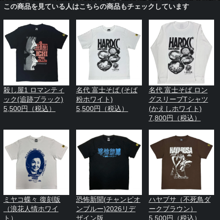
この商品を見ている人はこちらの商品もチェックしています
殺し屋1 ロマンティ
名代 富士そば (そば
名代 富士そば ロン
ック(追跡ブラック)
粉ホワイト)
グスリーブTシャツ
5,500円（税込）
5,500円（税込）
(かえしホワイト)
7,800円（税込）
ミヤコ蝶々 復刻版
恐怖新聞(チャンピオ
ハヤブサ（不死鳥ダ
（浪花人情ホワイ
ンブルー)2026リデ
ークブラウン）
ト）
ザイン版
5,500円（税込）