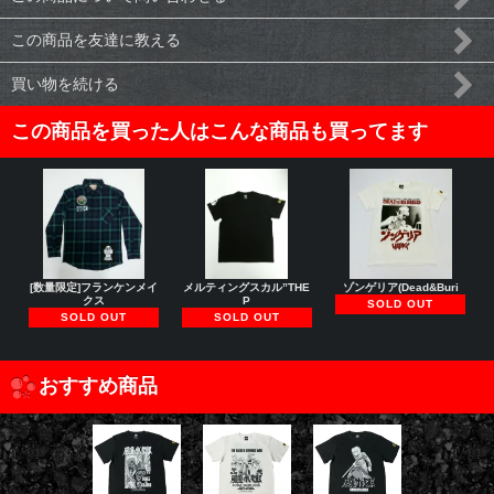
この商品を友達に教える
買い物を続ける
この商品を買った人はこんな商品も買ってます
[数量限定]フランケンメイ
メルティングスカル”THE
ゾンゲリア(Dead&Buri
クス
P
SOLD OUT
SOLD OUT
SOLD OUT
おすすめ商品