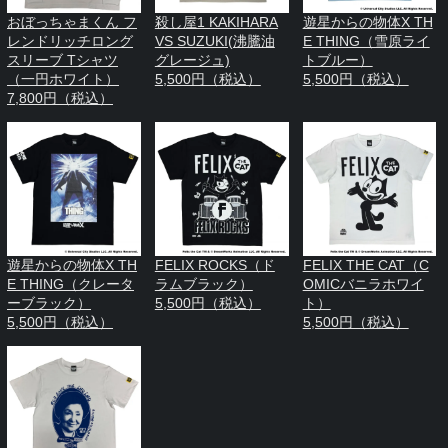
おぼっちゃまくん フ
殺し屋1 KAKIHARA
遊星からの物体X TH
レンドリッチロング
VS SUZUKI(沸騰油
E THING（雪原ライ
スリーブ Tシャツ
グレージュ)
トブルー）
（一円ホワイト）
5,500円（税込）
5,500円（税込）
7,800円（税込）
遊星からの物体X TH
FELIX ROCKS（ド
FELIX THE CAT（C
E THING（クレータ
ラムブラック）
OMICバニラホワイ
ーブラック）
5,500円（税込）
ト）
5,500円（税込）
5,500円（税込）