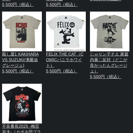
5,500円（税込）
5,500円（税込）
殺し屋1 KAKIHARA
FELIX THE CAT（C
じゃりン子チエ 家庭
VS SUZUKI(沸騰油
OMICバニラホワイ
内暴〇反対（どこが
グレージュ)
ト）
良かったんグレージ
5,500円（税込）
5,500円（税込）
ュ）
5,500円（税込）
不良番長2025 -梅宮
辰夫-（カポネ団ブラ