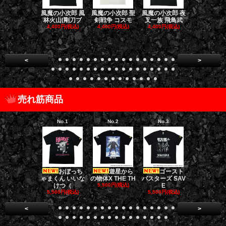
風魔の小次郎 風
風魔の小次郎 聖
風魔の小次郎 夜
風魔の小次郎
林火山(剛刀ブ
剣戦争 コスモ
叉一族 飛鳥武
魔一族 竜
4,400円(税込)
4,400円(税込)
4,400円(税込)
4,400円(税
<
>
売れ筋商品
No.1
No.2
No.3
No.4
おぼっち
遊星から
ゴースト
ゴー
ゃまくん いいな
の物体X THE TH
バスターズ SAV
バスターズ 
けつ（
5,500円(税込)
E
ージャ
5,500円(税込)
5,500円(税込)
5,500円(税
<
>