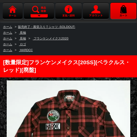
ホーム
>
販売終了・殿堂入りＴシャツ -SOLDOUT-
ホーム
>
長袖
ホーム
>
長袖
>
フランケンメイクス2020
ホーム
>
ロゴ
ホーム
>
HARDCC
[数量限定]フランケンメイクス[20SS](ベラクルス・
レッド)[廃盤]