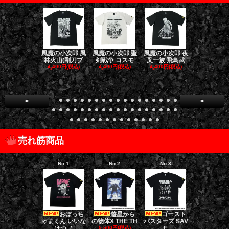
風魔の小次郎 風
風魔の小次郎 聖
風魔の小次郎 夜
風魔の小次郎
林火山(剛刀ブ
剣戦争 コスモ
叉一族 飛鳥武
魔一族 竜
4,400円(税込)
4,400円(税込)
4,400円(税込)
4,400円(税
<
>
売れ筋商品
No.1
No.2
No.3
No.4
おぼっち
遊星から
ゴースト
ゴー
ゃまくん いいな
の物体X THE TH
バスターズ SAV
バスターズ 
けつ（
5,500円(税込)
E
ージャ