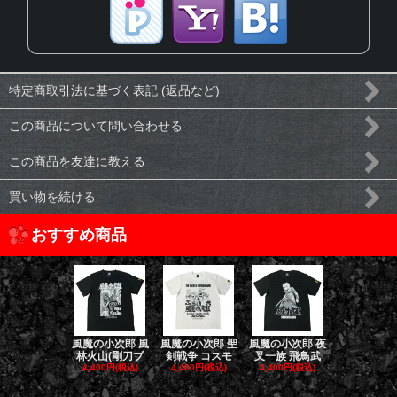
特定商取引法に基づく表記 (返品など)
この商品について問い合わせる
この商品を友達に教える
買い物を続ける
おすすめ商品
風魔の小次郎 風
風魔の小次郎 聖
風魔の小次郎 夜
風魔の小次郎
林火山(剛刀ブ
剣戦争 コスモ
叉一族 飛鳥武
魔一族 竜
4,400円(税込)
4,400円(税込)
4,400円(税込)
4,400円(税