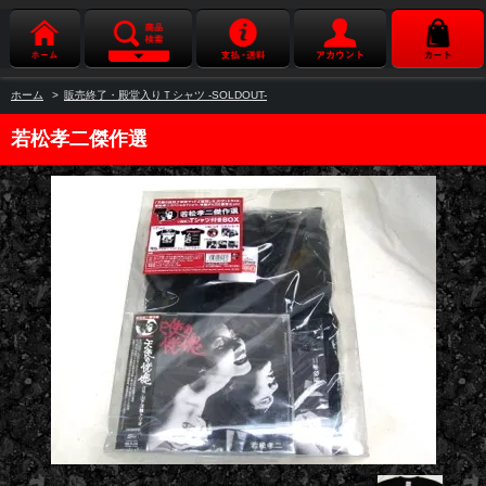
ホーム
>
販売終了・殿堂入りＴシャツ -SOLDOUT-
若松孝二傑作選