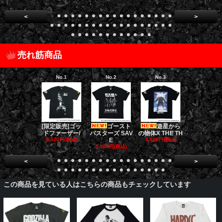
<
>
売れ筋商品
No.1
No.2
No.3
No.4
[限定販売]ゴッ
ゴースト
遊星から
ダークナイト
ドファーザー/
バスターズ SAV
の物体X THE TH
リロジー/
5,500円(税込)
E
5,500円(税込)
5,500円(税
5,500円(税込)
<
>
この商品を見ている人はこちらの商品もチェックしています