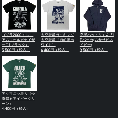
ゴジラ2000 ミレニ
大空魔竜ガイキング
忍者ハットリくん ZI
アム（オルガナイザ
大空魔竜（御前崎ホ
Pパーカ(ムササビネ
ーG1ブラック）
ワイト）
イビー)
5,500円（税込）
4,400円（税込）
9,500円（税込）
アクマニヤ星人（怪
奇隕石アイビーグリ
ーン）
4,400円（税込）