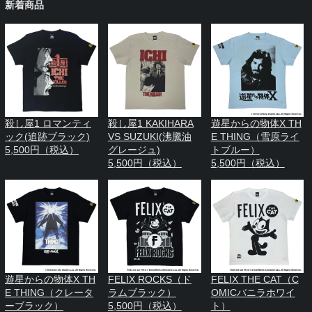
新着商品
殺し屋1 ロマンティ
殺し屋1 KAKIHARA
遊星からの物体X TH
ック(追跡ブラック)
VS SUZUKI(沸騰油
E THING（雪原ライ
5,500円（税込）
グレージュ)
トブルー）
5,500円（税込）
5,500円（税込）
遊星からの物体X TH
FELIX ROCKS（ド
FELIX THE CAT（C
E THING（クレータ
ラムブラック）
OMICバニラホワイ
ーブラック）
5,500円（税込）
ト）