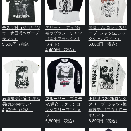
モスラ対ゴジラ/ゴジ
テリー・ゴディ7分
怪物くん ロングスリ
ラ（倉田浜ヘザーブ
袖ラグランＴシャツ
ーブTシャツ(ムシャ
ラック）
（南部ブラック×ホ
クシャホワイト）
5,500円（税込）
ワイト）
6,800円（税込）
4,400円（税込）
石原裕次郎/嵐を呼ぶ
ブルーザー・ブロデ
不良番長2025ロング
男(丸の内ホワイト)
ィ/運命 ラグランロ
スリーブTシャツ -梅
4,400円（税込）
ングスリーブTシャ
宮辰夫-（アウトロー
ツ
ホワイト）
6,800円（税込）
6,800円（税込）