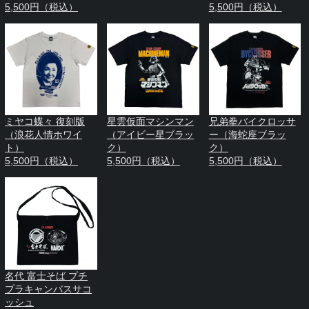
5,500円（税込）
5,500円（税込）
ミヤコ蝶々 復刻版
星雲仮面マシンマン
兄弟拳バイクロッサ
（浪花人情ホワイ
（アイビー星ブラッ
ー（海蛇座ブラッ
ト）
ク）
ク）
5,500円（税込）
5,500円（税込）
5,500円（税込）
名代 富士そば プチ
プラキャンバスサコ
ッシュ