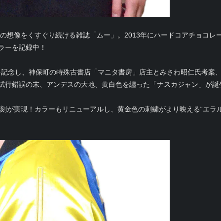
々の想像をくすぐり続ける雑誌「ムー」。2013年にハードコアチョコレ
ラーを記録中！
これを記念し、神保町の特殊古書店「マニタ書房」店主とみさわ昭仁氏考案
試行錯誤の末、アンデスの大地、黄白色を纏った「ナスカジャン」が誕
復刻が実現！カラーもリニューアルし、黄金色の刺繍がより映える“エラ