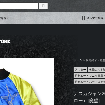
ツを見る
メルマガ登録
ホーム
>
販売終了・殿堂入
アウター
名物カルト
月刊ムー × マニタ書房
月刊ムー × ハードコア
ナスカジャン2
ロー）[廃盤]