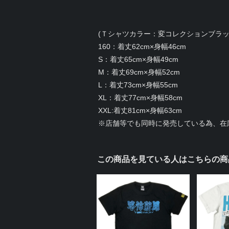
(Ｔシャツカラー：変コレクションブラッ
160：着丈62cm×身幅46cm
S：着丈65cm×身幅49cm
M：着丈69cm×身幅52cm
L：着丈73cm×身幅55cm
XL：着丈77cm×身幅58cm
XXL:着丈81cm×身幅63cm
※店舗等でも同時に発売している為、在
この商品を見ている人はこちらの商