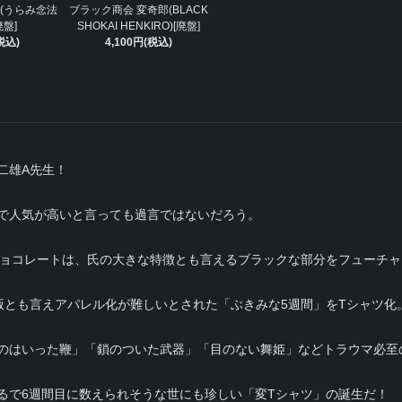
(うらみ念法
ブラック商会 変奇郎(BLACK
廃盤]
SHOKAI HENKIRO)[廃盤]
税込)
4,100円(税込)
二雄A先生！
で人気が高いと言っても過言ではないだろう。
チョコレートは、氏の大きな特徴とも言えるブラックな部分をフューチャ
版とも言えアパレル化が難しいとされた「ぶきみな5週間」をTシャツ化
のはいった鞭」「鎖のついた武器」「目のない舞姫」などトラウマ必至
るで6週間目に数えられそうな世にも珍しい「変Tシャツ」の誕生だ！