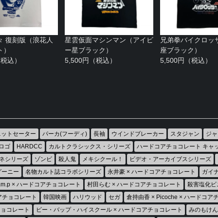
々 復刻版（浪花人
星雲仮面マシンマン（アイビ
兄弟拳バイクロッ
ト）
ー星ブラック）
座ブラック）
円（税込）
5,500円（税込）
5,500円（税込）
ニットセーター
パーカ(フーディ)
長袖
ウインドブレーカー
スタジャン
ジャ
ロゴ
HARDCC
カルトクラシックス・シリーズ
ハードコアチョコレート キャ
ネシリーズ
ゾンビ
殺人鬼
メキシクール！
ビデオ・アーカイブスシリーズ
グーニー
名物カルト誌コラボシリーズ
永井豪 × ハードコアチョコレート
ガイナ
h.m.p × ハードコアチョコレート
村田らむ × ハードコアチョコレート
殺害塩化ビ
コアチョコレート
韓国映画
ハリウッド
セガ
倉持由香 × Picoche × ハードコ
チョコレート
ビー・バップ・ハイスクール × ハードコアチョコレート
みのもけん