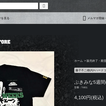
ツを見る
メルマガ登録
ホーム
>
販売終了・殿堂入
藤子不二雄(A)×ハード
ぶきみな5週間(W
型番：T-801
4,100円(税込)