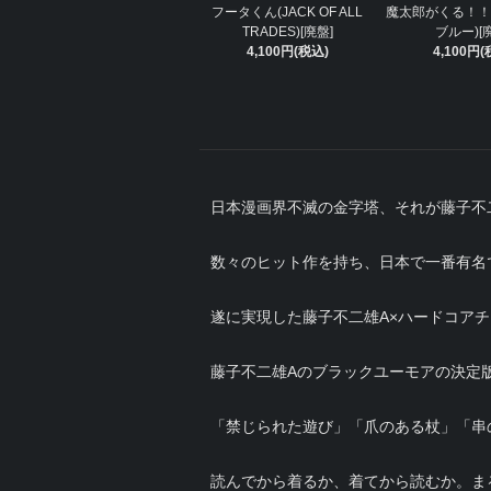
フータくん(JACK OF ALL
魔太郎がくる！！
TRADES)[廃盤]
ブルー)[
4,100円(税込)
4,100円(
日本漫画界不滅の金字塔、それが藤子不
数々のヒット作を持ち、日本で一番有名
遂に実現した藤子不二雄A×ハードコア
藤子不二雄Aのブラックユーモアの決定
「禁じられた遊び」「爪のある杖」「串
読んでから着るか、着てから読むか。ま