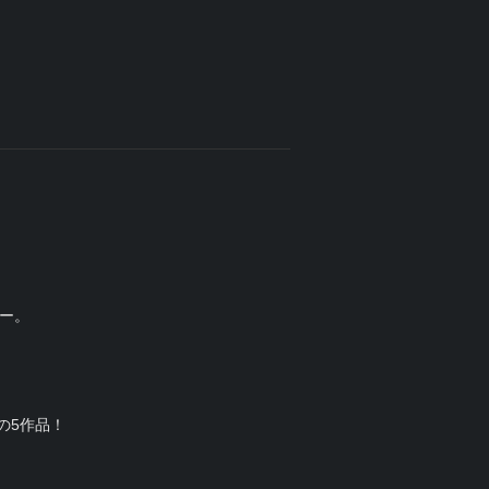
ー。
。
の5作品！