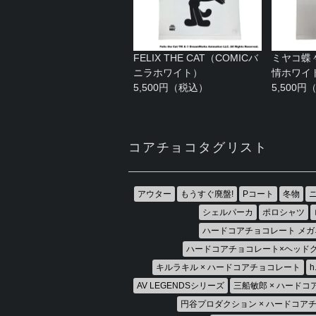
FELIX THE CAT（COMICバ
ミヤコ蝶
ニラホワイト）
情ホワイ
5,500円（税込）
5,500
コアチョコタグリスト
アウター
もうすぐ廃盤!
Pコート
冬物
シェルパーカ
ポロシャツ
ハードコアチョコレート メガ
ハードコアチョコレート×ヘッド
キルラキル × ハードコアチョコレート
AV LEGENDSシリーズ
三船敏郎 × ハード
円谷プロダクション × ハードコア