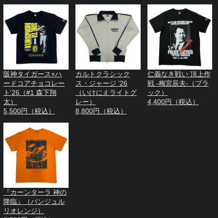
阪神タイガース×ハ
カルトクラシック
仁義なき戦い 頂上作
ードコアチョコレー
ス・ジャージ ’26
戦 -梅宮辰夫-（ブラ
ト'26（#1 森下翔
（いけにえライトグ
ック）
太）
レー）
4,400円（税込）
5,500円（税込）
8,800円（税込）
『カーンターラ 神の
降臨』（パンジュル
リオレンジ）