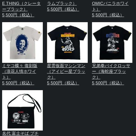
E THING（クレータ
ラムブラック）
OMICバニラホワイ
ーブラック）
5,500円（税込）
ト）
5,500円（税込）
5,500円（税込）
ミヤコ蝶々 復刻版
星雲仮面マシンマン
兄弟拳バイクロッサ
（浪花人情ホワイ
（アイビー星ブラッ
ー（海蛇座ブラッ
ト）
ク）
ク）
5,500円（税込）
5,500円（税込）
5,500円（税込）
名代 富士そば プチ