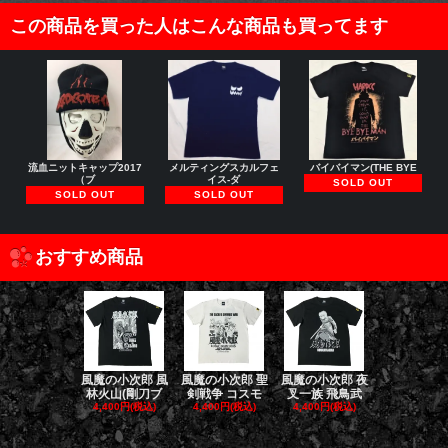
この商品を買った人はこんな商品も買ってます
流血ニットキャップ2017
メルティングスカルフェ
バイバイマン(THE BYE
（ブ
イス-ダ
SOLD OUT
SOLD OUT
SOLD OUT
おすすめ商品
風魔の小次郎 風
風魔の小次郎 聖
風魔の小次郎 夜
風魔の小次郎
林火山(剛刀ブ
剣戦争 コスモ
叉一族 飛鳥武
魔一族 竜
4,400円(税込)
4,400円(税込)
4,400円(税込)
4,400円(税