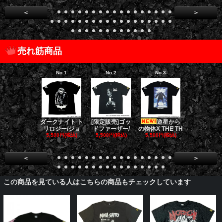
<
>
売れ筋商品
No.1
No.2
No.3
No.4
[限定販売]ゴッ
遊星から
ゴー
ダークナイト ト
ドファーザー/
の物体X THE TH
バスターズ 
リロジー/ジョ
5,500円(税込)
5,500円(税込)
E
5,500円(税込)
5,500円(税
<
>
この商品を見ている人はこちらの商品もチェックしています