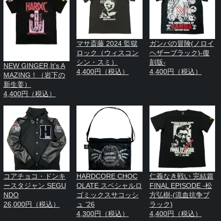
マサ斎藤 2024 監獄
ガンバの冒険(ノロイ
ロック（ウィスコン
ヘザーブラック)-復
シン・スミ）
刻版-
NEW GINGER,It’s A
4,400円（税込）
4,400円（税込）
MAZING！（岩下の
新生姜）
4,400円（税込）
コアチョコ・ドンキ
HARDCORE CHOC
仁義なき戦い 完結篇
ースタジャン SEGU
OLATE スペシャルロ
FINAL EPISODE -松
NDO
ゴミックスサコッシ
方弘樹-(流血抗争ブ
26,000円（税込）
ュ ’26
ラック)
4,300円（税込）
4,400円（税込）