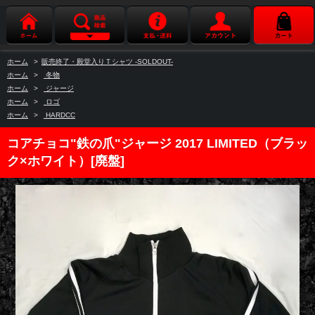
ホーム
>
販売終了・殿堂入りＴシャツ -SOLDOUT-
ホーム
>
冬物
ホーム
>
ジャージ
ホーム
>
ロゴ
ホーム
>
HARDCC
コアチョコ"鉄の爪"ジャージ 2017 LIMITED（ブラッ
ク×ホワイト）[廃盤]