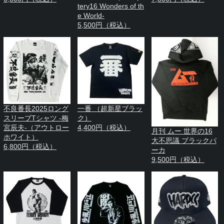
tery16 Wonders of th
e World-
5,500円（税込）
不良番長2025ロング
一番 （超新星ブラッ
スリーブTシャツ -梅
ク）
宮辰夫-（アウトロー
4,400円（税込）
月刊 ムー 世界の16
ホワイト）
大不思議 ブラックパ
6,800円（税込）
ーカ
9,500円（税込）