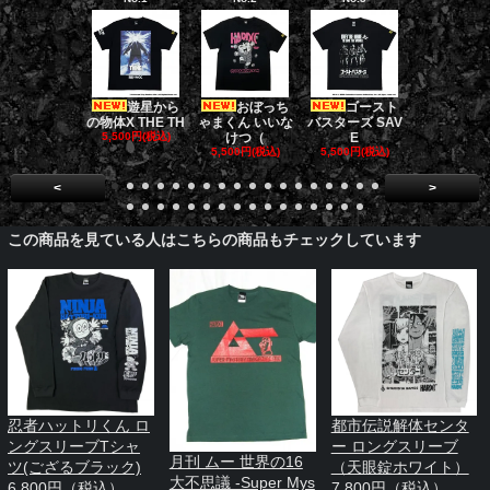
遊星から
おぼっち
ゴースト
ゴー
の物体X THE TH
ゃまくん いいな
バスターズ SAV
バスターズ 
5,500円(税込)
けつ（
E
ージャ
5,500円(税込)
5,500円(税込)
5,500円(税
<
>
この商品を見ている人はこちらの商品もチェックしています
忍者ハットリくん ロ
都市伝説解体センタ
ングスリーブTシャ
ー ロングスリーブ
月刊 ムー 世界の16
ツ(ござるブラック)
（天眼錠ホワイト）
大不思議 -Super Mys
6,800円（税込）
7,800円（税込）