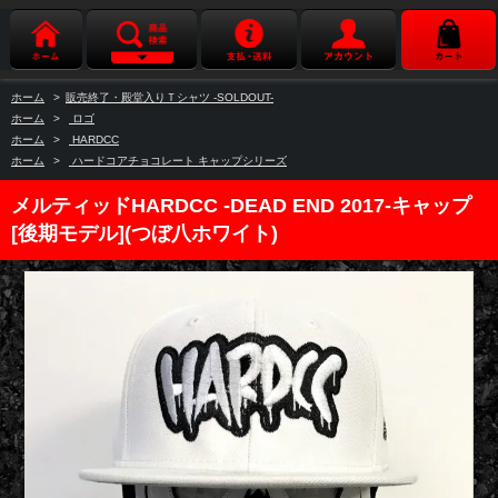
ホーム
>
販売終了・殿堂入りＴシャツ -SOLDOUT-
ホーム
>
ロゴ
ホーム
>
HARDCC
ホーム
>
ハードコアチョコレート キャップシリーズ
メルティッドHARDCC -DEAD END 2017-キャップ
[後期モデル](つぼ八ホワイト)