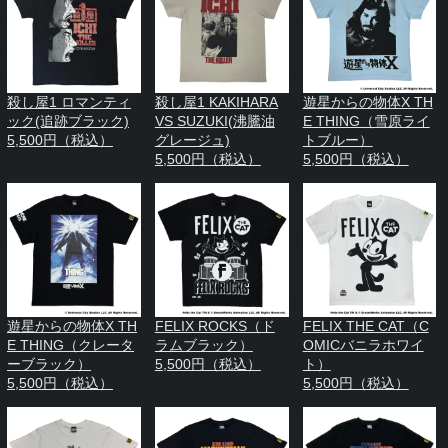
殺し屋1 ロマンティ
殺し屋1 KAKIHARA
遊星からの物体X TH
ック(追跡ブラック)
VS SUZUKI(沸騰油
E THING（雪原ライ
5,500円（税込）
グレージュ)
トブルー）
5,500円（税込）
5,500円（税込）
遊星からの物体X TH
FELIX ROCKS（ド
FELIX THE CAT（C
E THING（クレータ
ラムブラック）
OMICバニラホワイ
ーブラック）
5,500円（税込）
ト）
5,500円（税込）
5,500円（税込）