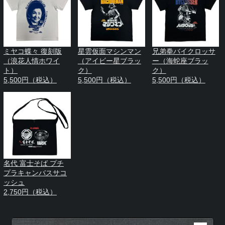
ミヤコ蝶々 復刻版
星雲仮面マシンマン
兄弟拳バイクロッサ
（浪花人情ホワイ
（アイビー星ブラッ
ー（海蛇座ブラッ
ト）
ク）
ク）
5,500円（税込）
5,500円（税込）
5,500円（税込）
名代 富士そば プチ
プラキャンバスサコ
ッシュ
2,750円（税込）