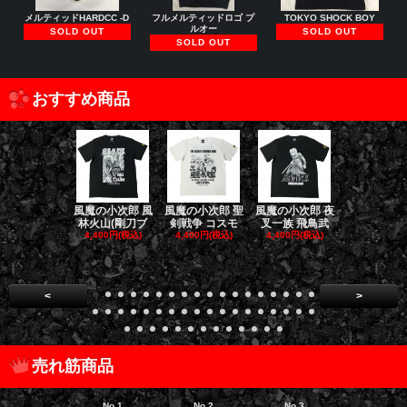
メルティッドHARDCC -D
フルメルティッドロゴ プ
TOKYO SHOCK BOY
ルオー
SOLD OUT
SOLD OUT
SOLD OUT
おすすめ商品
風魔の小次郎 風
風魔の小次郎 聖
風魔の小次郎 夜
風魔の小次郎
林火山(剛刀ブ
剣戦争 コスモ
叉一族 飛鳥武
魔一族 竜
4,400円(税込)
4,400円(税込)
4,400円(税込)
4,400円(税
<
>
売れ筋商品
No.1
No.2
No.3
No.4