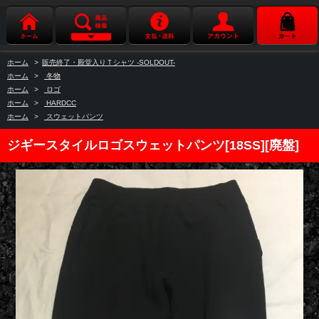
ホーム
>
販売終了・殿堂入りＴシャツ -SOLDOUT-
ホーム
>
冬物
ホーム
>
ロゴ
ホーム
>
HARDCC
ホーム
>
スウェットパンツ
ジギースタイルロゴスウェットパンツ[18SS][廃盤]