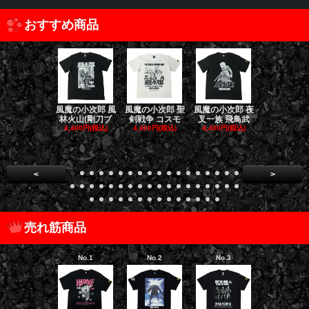
おすすめ商品
風魔の小次郎 風
風魔の小次郎 聖
風魔の小次郎 夜
風魔の小次郎
林火山(剛刀ブ
剣戦争 コスモ
叉一族 飛鳥武
魔一族 竜
4,400円(税込)
4,400円(税込)
4,400円(税込)
4,400円(税
<
>
売れ筋商品
No.1
No.2
No.3
No.4