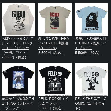
おぼっちゃまくん フ
殺し屋1 KAKIHARA
遊星からの物体X TH
レンドリッチロング
VS SUZUKI(沸騰油
E THING（雪原ライ
スリーブ Tシャツ
グレージュ)
トブルー）
（一円ホワイト）
5,500円（税込）
5,500円（税込）
7,800円（税込）
遊星からの物体X TH
FELIX ROCKS（ド
FELIX THE CAT（C
E THING（クレータ
ラムブラック）
OMICバニラホワイ
ーブラック）
5,500円（税込）
ト）