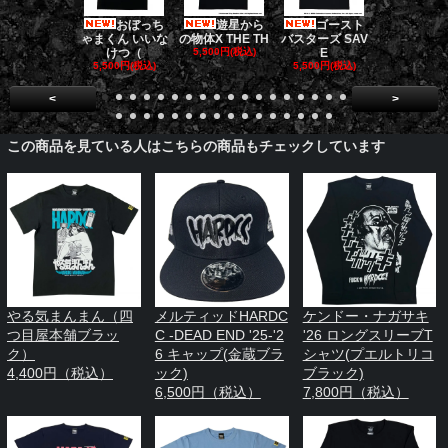
おぼっち
遊星から
ゴースト
ゴー
ゃまくん いいな
の物体X THE TH
バスターズ SAV
バスターズ 
けつ（
5,500円(税込)
E
ージャ
5,500円(税込)
5,500円(税込)
5,500円(税
<
>
この商品を見ている人はこちらの商品もチェックしています
やる気まんまん（四
メルティッドHARDC
ケンドー・ナガサキ
つ目屋本舗ブラッ
C -DEAD END '25-'2
'26 ロングスリーブT
ク）
6 キャップ(金蔵ブラ
シャツ(プエルトリコ
4,400円（税込）
ック)
ブラック)
6,500円（税込）
7,800円（税込）