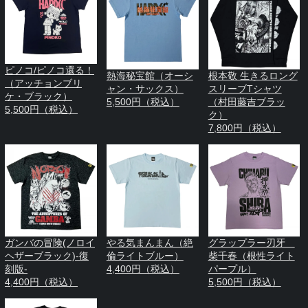
ピノコ/ピノコ還る！
熱海秘宝館（オーシ
根本敬 生きるロング
（アッチョンブリ
ャン・サックス）
スリーブTシャツ
ケ・ブラック）
5,500円（税込）
（村田藤吉ブラッ
5,500円（税込）
ク）
7,800円（税込）
ガンバの冒険(ノロイ
やる気まんまん（絶
グラップラー刃牙
ヘザーブラック)-復
倫ライトブルー）
柴千春（根性ライト
刻版-
4,400円（税込）
パープル）
4,400円（税込）
5,500円（税込）