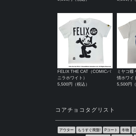
FELIX THE CAT（COMICバ
ミヤコ蝶
ニラホワイト）
情ホワイ
5,500円（税込）
5,500
コアチョコタグリスト
アウター
もうすぐ廃盤!
Pコート
冬物