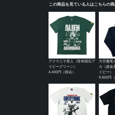
この商品を見ている人はこちらの商
アクマニヤ星人（怪奇隕石ア
大空魔竜ガ
イビーグリーン）
カ（超金
4,400円（税込）
イビー）
8,800