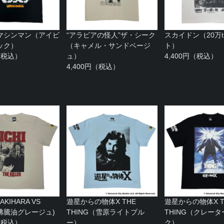
マシンマン（アイビ
“アラビアの怪人”ザ・シーク
スカイドン（20万
ック）
（キャメル・サンドベージ
ト）
円（税込）
ュ）
4,400円（税込）
4,400円（税込）
KIHARA VS
遊星からの物体X THE
遊星からの物体X T
I(沸騰油グレージュ)
THING（雪原ライトブル
THING（クレー
円（税込）
ー）
ク）