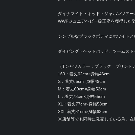
ダイナマイト・キッド・ジャパンツアー
WWFジュニアヘビー級王座を獲得した
シンプルなブラックボディにホワイトと
ダイビング・ヘッドバッド、ツームスト
（Tシャツカラー：ブラック プリント
160：着丈62cm×身幅46cm
S：着丈65cm×身幅49cm
M：着丈69cm×身幅52cm
L：着丈73cm×身幅55cm
XL：着丈77cm×身幅58cm
XXL:着丈81cm×身幅63cm
※店舗等でも同時に発売している為、在