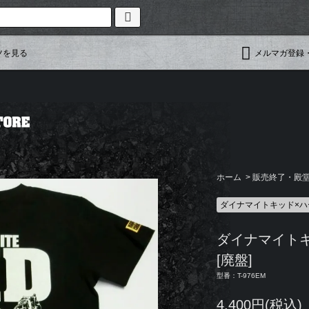
ツを見る
メルマガ登録
ホーム
>
販売終了・殿堂入
ダイナマイトキッド×
ダイナマイトキ
[廃盤]
型番：T-976EM
4,400円(税込)