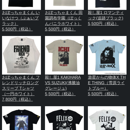
おぼっちゃまくん い
おぼっちゃまくん 田
殺し屋1 ロマンティ
いなけつ（ぶぁいブ
園調布学園（ぽっく
ック(追跡ブラック)
ラック）
んバニラホワイト）
5,500円（税込）
5,500円（税込）
5,500円（税込）
おぼっちゃまくん フ
殺し屋1 KAKIHARA
遊星からの物体X TH
レンドリッチロング
VS SUZUKI(沸騰油
E THING（雪原ライ
スリーブ Tシャツ
グレージュ)
トブルー）
（一円ホワイト）
5,500円（税込）
5,500円（税込）
7,800円（税込）