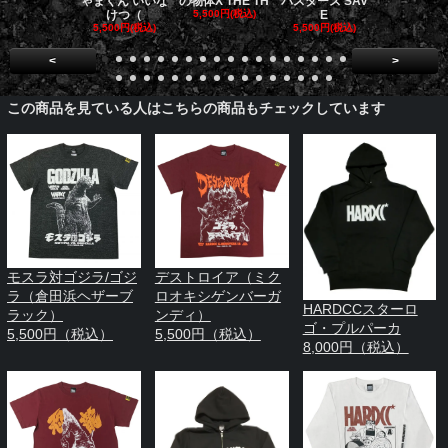
ゃまくん いいな
の物体X THE TH
バスターズ SAV
バスターズ 
けつ（
5,500円(税込)
E
ージャ
5,500円(税込)
5,500円(税込)
5,500円(税
<
>
この商品を見ている人はこちらの商品もチェックしています
モスラ対ゴジラ/ゴジ
デストロイア（ミク
ラ（倉田浜ヘザーブ
ロオキシゲンバーガ
HARDCCスターロ
ラック）
ンディ）
ゴ・プルパーカ
5,500円（税込）
5,500円（税込）
8,000円（税込）