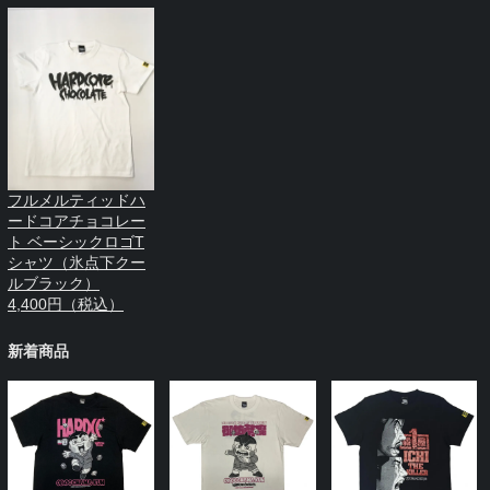
フルメルティッドハ
ードコアチョコレー
ト ベーシックロゴT
シャツ（氷点下クー
ルブラック）
4,400円（税込）
新着商品