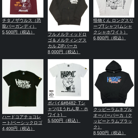
チタノザウルス（恐
怪物くん ロングスリ
龍バーガンディ）
ーブTシャツ(ムシャ
5,500円（税込）
クシャホワイト）
フルメルティッドロ
6,800円（税込）
ゴ＆メルティングス
カル ZIPパーカ
8,000円（税込）
ポパイ&#8482; Tシ
ャツ(ほうれん草・ホ
クッピーラムネプル
ワイト)
オーバーパーカ（ク
ハードコアチョコレ
5,500円（税込）
ッピーとラムブラッ
ート/ベーシックロゴ
ク）
4,400円（税込）
8,500円（税込）