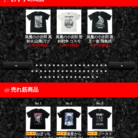
風魔の小次郎 風
風魔の小次郎 聖
風魔の小次郎 夜
風魔の小次郎
林火山(剛刀ブ
剣戦争 コスモ
叉一族 飛鳥武
魔一族 竜
4,400円(税込)
4,400円(税込)
4,400円(税込)
4,400円(税
<
>
売れ筋商品
No.1
No.2
No.3
No.4
おぼっち
遊星から
ゴースト
ゴー