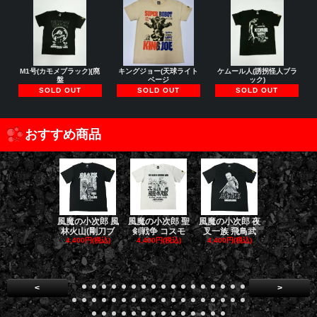
M1号(カモメブラック)[廃
キングジョー(天球ライト
ケムール人(誘拐怪人ブラ
盤
ベージ
ック)
SOLD OUT
SOLD OUT
SOLD OUT
おすすめ商品
風魔の小次郎 風
風魔の小次郎 聖
風魔の小次郎 夜
風魔の小次郎
林火山(剛刀ブ
剣戦争 コスモ
叉一族 飛鳥武
魔一族 竜
4,400円(税込)
4,400円(税込)
4,400円(税込)
4,400円(税
<
>