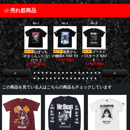
売れ筋商品
No.1
No.2
No.3
No.4
おぼっち
遊星から
ゴースト
ゴー
ゃまくん いいな
の物体X THE TH
バスターズ SAV
バスターズ 
けつ（
5,500円(税込)
E
ージャ
5,500円(税込)
5,500円(税込)
5,500円(税
<
>
この商品を見ている人はこちらの商品もチェックしています