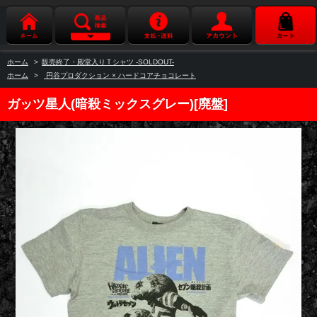
ホーム
>
販売終了・殿堂入りＴシャツ -SOLDOUT-
ホーム
>
円谷プロダクション × ハードコアチョコレート
ガッツ星人(暗殺ミックスグレー)[廃盤]