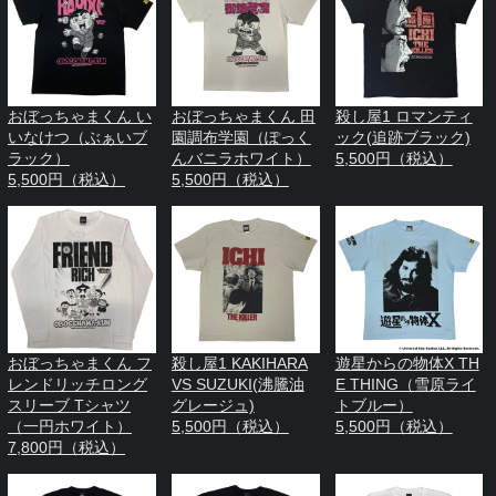
おぼっちゃまくん い
おぼっちゃまくん 田
殺し屋1 ロマンティ
いなけつ（ぶぁいブ
園調布学園（ぽっく
ック(追跡ブラック)
ラック）
んバニラホワイト）
5,500円（税込）
5,500円（税込）
5,500円（税込）
おぼっちゃまくん フ
殺し屋1 KAKIHARA
遊星からの物体X TH
レンドリッチロング
VS SUZUKI(沸騰油
E THING（雪原ライ
スリーブ Tシャツ
グレージュ)
トブルー）
（一円ホワイト）
5,500円（税込）
5,500円（税込）
7,800円（税込）