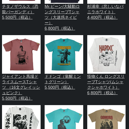
チタノザウルス（恐
Mr.ビーン/大騒動ロ
杉浦幸（悲しいなバ
龍バーガンディ）
ングスリーブTシャ
ニラホワイト）
5,500円（税込）
ツ（大迷惑ネイビ
4,400円（税込）
ー）
6,800円（税込）
ジャイアント馬場ド
ドドンゴ（覚醒ミン
怪物くん ロングスリ
ライスムースTシャ
トグリーン）
ーブTシャツ(ムシャ
ツ （16文グレイッシ
5,500円（税込）
クシャホワイト）
ュピンク）
6,800円（税込）
5,500円（税込）