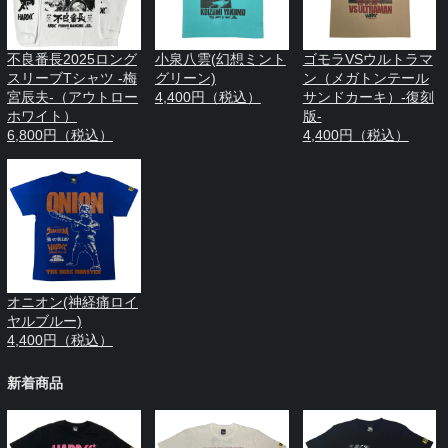
不良番長2025ロング
小泉八雲(幻想ミント
ゴモラVSウルトラマ
スリーブTシャツ -梅
グリーン)
ン（メガトンテール
宮辰夫-（アウトロー
4,400円（税込）
サンドカーキ）-復刻
ホワイト）
版-
6,800円（税込）
4,400円（税込）
オニオン(神経痛ロイ
ヤルブルー)
4,400円（税込）
新着商品