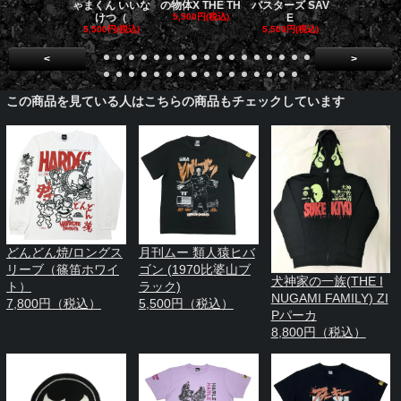
ゃまくん いいな
の物体X THE TH
バスターズ SAV
バスターズ 
けつ（
5,500円(税込)
E
ージャ
5,500円(税込)
5,500円(税込)
5,500円(税
<
>
この商品を見ている人はこちらの商品もチェックしています
どんどん焼/ロングス
月刊ムー 類人猿ヒバ
リーブ（篠笛ホワイ
ゴン (1970比婆山ブ
犬神家の一族(THE I
ト）
ラック)
NUGAMI FAMILY) ZI
7,800円（税込）
5,500円（税込）
Pパーカ
8,800円（税込）