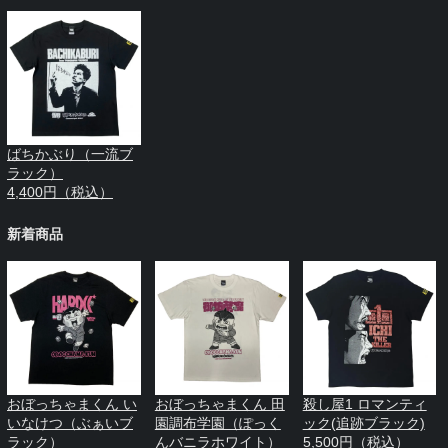
ばちかぶり（一流ブ
ラック）
4,400円（税込）
新着商品
おぼっちゃまくん い
おぼっちゃまくん 田
殺し屋1 ロマンティ
いなけつ（ぶぁいブ
園調布学園（ぽっく
ック(追跡ブラック)
ラック）
んバニラホワイト）
5,500円（税込）