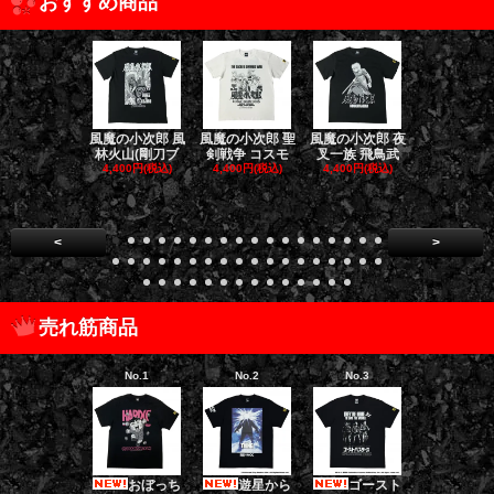
おすすめ商品
風魔の小次郎 風
風魔の小次郎 聖
風魔の小次郎 夜
風魔の小次郎
林火山(剛刀ブ
剣戦争 コスモ
叉一族 飛鳥武
魔一族 竜
4,400円(税込)
4,400円(税込)
4,400円(税込)
4,400円(税
<
>
売れ筋商品
No.1
No.2
No.3
No.4
おぼっち
遊星から
ゴースト
ゴー