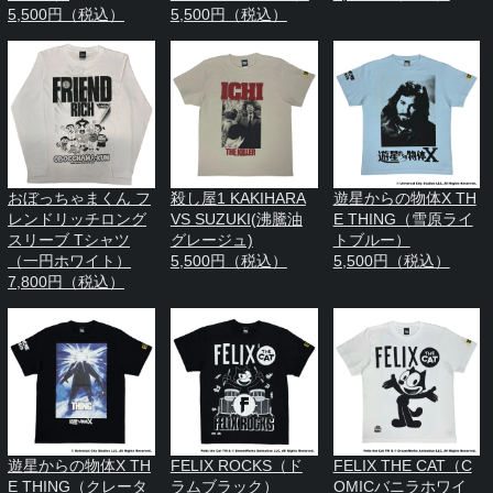
5,500円（税込）
5,500円（税込）
おぼっちゃまくん フ
殺し屋1 KAKIHARA
遊星からの物体X TH
レンドリッチロング
VS SUZUKI(沸騰油
E THING（雪原ライ
スリーブ Tシャツ
グレージュ)
トブルー）
（一円ホワイト）
5,500円（税込）
5,500円（税込）
7,800円（税込）
遊星からの物体X TH
FELIX ROCKS（ド
FELIX THE CAT（C
E THING（クレータ
ラムブラック）
OMICバニラホワイ