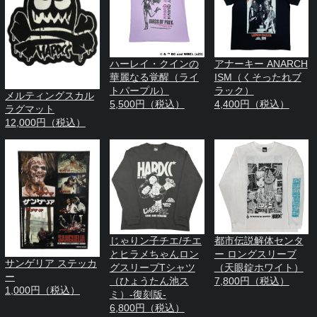
ハーレイ・クインの
アナーキー ANARCH
華麗なる覚醒（ライ
ISM（くそったれブ
トパープル）
ラック）
メルティングスカル
5,500円（税込）
4,400円（税込）
ラグマット
12,000円（税込）
じゃりン子チエ/チエ
都市伝説解体センタ
とヒラメちゃんロン
ー ロングスリーブ
サンゲリア ステッカ
グスリーブTシャツ
（天眼錠ホワイト）
ー
（ひょうたん池ス
7,800円（税込）
1,000円（税込）
ミ）-復刻版-
6,800円（税込）