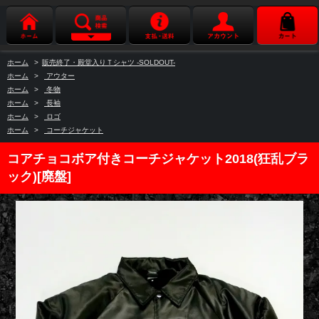
ホーム
>
販売終了・殿堂入りＴシャツ -SOLDOUT-
ホーム
>
アウター
ホーム
>
冬物
ホーム
>
長袖
ホーム
>
ロゴ
ホーム
>
コーチジャケット
コアチョコボア付きコーチジャケット2018(狂乱ブラ
ック)[廃盤]