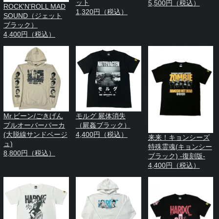
ット
5,500円（税込）
ROCK'N'ROLL MAD
1,320円（税込）
SOUND（ジェット
ブラック）
4,400円（税込）
Mr.ビーン/ごきげん
モルグ 屍体消失
プルオーバーパーカ
（屍姦ブラック）
(大脱線サンドベージ
4,400円（税込）
来来！キョンシーズ
ュ)
特殊霊魂(キョンシー
8,800円（税込）
ブラック) -復刻版-
4,400円（税込）