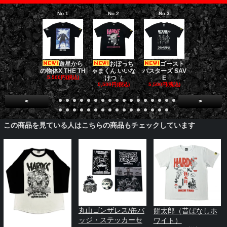
No.1
No.2
No.3
No.4
遊星から
おぼっち
ゴースト
ダークナイト
の物体X THE TH
ゃまくん いいな
バスターズ SAV
リロジー/
5,500円(税込)
けつ（
E
5,500円(税
5,500円(税込)
5,500円(税込)
<
>
この商品を見ている人はこちらの商品もチェックしています
丸山ゴンザレス/缶バ
餅太郎（昔ばなしホ
ッジ・ステッカーセ
ワイト）