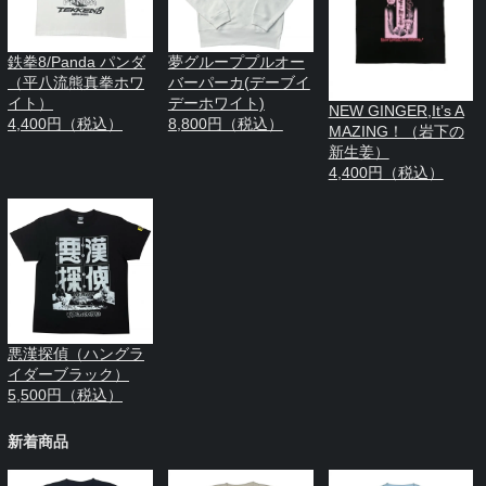
鉄拳8/Panda パンダ
夢グループプルオー
（平八流熊真拳ホワ
バーパーカ(デーブイ
イト）
デーホワイト)
NEW GINGER,It’s A
4,400円（税込）
8,800円（税込）
MAZING！（岩下の
新生姜）
4,400円（税込）
悪漢探偵（ハングラ
イダーブラック）
5,500円（税込）
新着商品