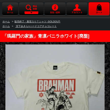
ホーム
>
販売終了・殿堂入りＴシャツ -SOLDOUT-
ホーム
>
宮下あきら×ハードコアチョコレート
「瑪羅門の家族」青凛バニラホワイト[廃盤]