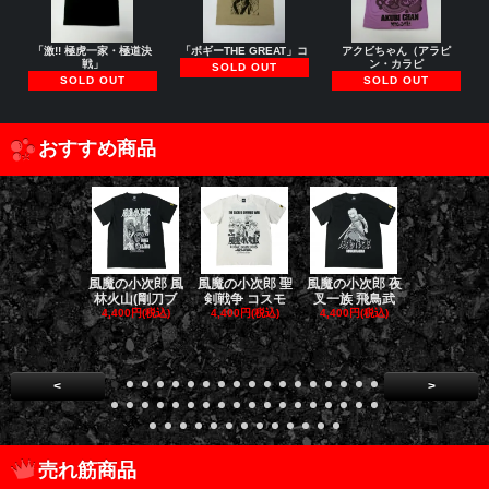
「激!! 極虎一家・極道決
「ボギーTHE GREAT」コ
アクビちゃん（アラピ
戦」
ン・カラピ
SOLD OUT
SOLD OUT
SOLD OUT
おすすめ商品
風魔の小次郎 風
風魔の小次郎 聖
風魔の小次郎 夜
風魔の小次郎
林火山(剛刀ブ
剣戦争 コスモ
叉一族 飛鳥武
魔一族 竜
4,400円(税込)
4,400円(税込)
4,400円(税込)
4,400円(税
<
>
売れ筋商品