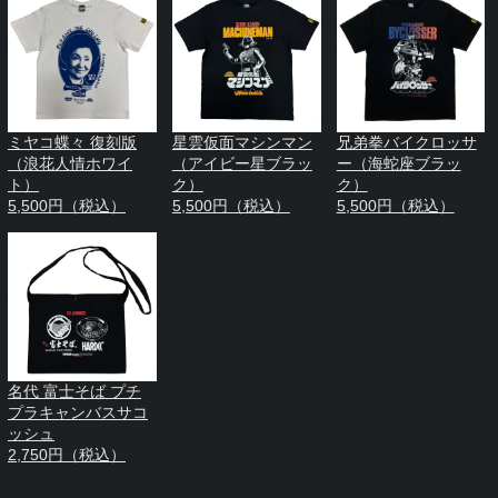
ミヤコ蝶々 復刻版
星雲仮面マシンマン
兄弟拳バイクロッサ
（浪花人情ホワイ
（アイビー星ブラッ
ー（海蛇座ブラッ
ト）
ク）
ク）
5,500円（税込）
5,500円（税込）
5,500円（税込）
名代 富士そば プチ
プラキャンバスサコ
ッシュ
2,750円（税込）