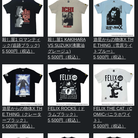
殺し屋1 ロマンティ
殺し屋1 KAKIHARA
遊星からの物体X TH
ック(追跡ブラック)
VS SUZUKI(沸騰油
E THING（雪原ライ
5,500円（税込）
グレージュ)
トブルー）
5,500円（税込）
5,500円（税込）
遊星からの物体X TH
FELIX ROCKS（ド
FELIX THE CAT（C
E THING（クレータ
ラムブラック）
OMICバニラホワイ
ーブラック）
5,500円（税込）
ト）
5,500円（税込）
5,500円（税込）