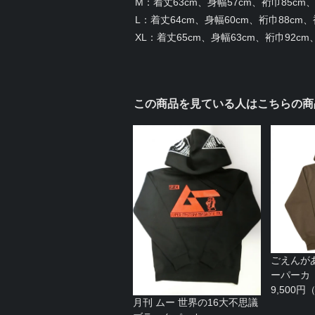
M：着丈63cm、身幅57cm、裄巾85cm、袖
L：着丈64cm、身幅60cm、裄巾88cm、袖
XL：着丈65cm、身幅63cm、裄巾92cm、
この商品を見ている人はこちらの商
ごえんが
ーパーカ
9,500
月刊 ムー 世界の16大不思議