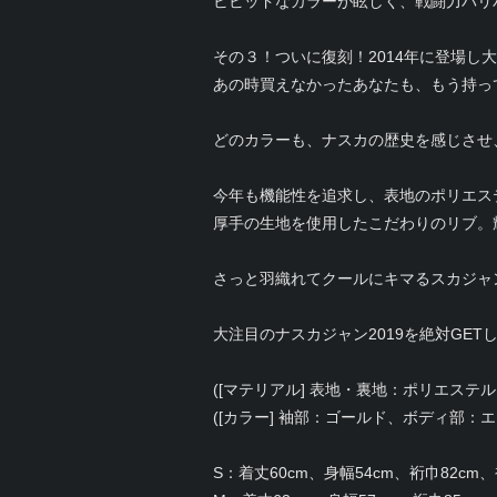
ビビッドなカラーが眩しく、戦闘力バリ
その３！ついに復刻！2014年に登場し
あの時買えなかったあなたも、もう持っ
どのカラーも、ナスカの歴史を感じさせ
今年も機能性を追求し、表地のポリエス
厚手の生地を使用したこだわりのリブ。
さっと羽織れてクールにキマるスカジャ
大注目のナスカジャン2019を絶対GET
([マテリアル] 表地・裏地：ポリエステル
([カラー] 袖部：ゴールド、ボディ部
S：着丈60cm、身幅54cm、裄巾82cm、袖