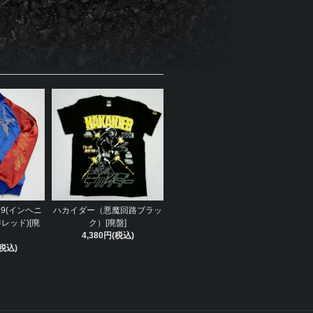
9(インヘニ
ハカイダー（悪魔回路ブラッ
レッド)[廃
ク）[廃盤]
4,380円(税込)
(税込)