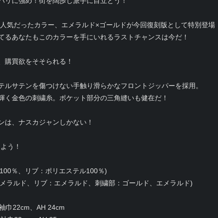
バリに強め！街を闊歩し派手に目立とう！
大人気だったカラー、エメラルド×ゴールドが今回復刻版として特別登場
てるあなたもこのカラーを手にいれるラストチャンスは今だ！
、購買欲をそそられる！
テルサテンを傷つけない手触り滑らかなフロントジッパーを採用。
輝く金色の刺繍糸。ポケット部分の三角縫いも健在だ！
ンは、ナスカジャンしかない！
しよう！
100％、リブ：ポリエステル100％)
：エメラルド、リブ：エメラルド、刺繍部：ゴールド、エメラルド)
巾22cm、AH 24cm