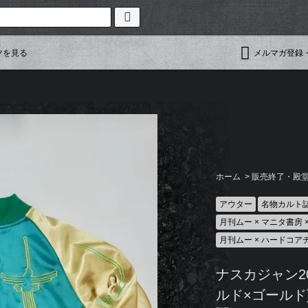
ツを見る
メルマガ登録
ホーム
>
販売終了・殿堂入
アウター
名物カルト
月刊ムー × マニタ書房
月刊ムー × ハードコア
ナスカジャン2
ルド×ゴールド)