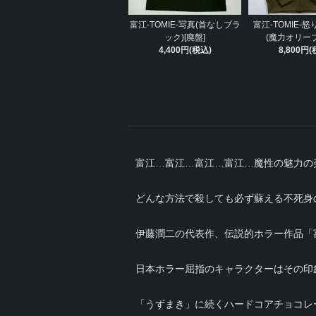
富江-TOMIE-写真(首なしブラ
富江-TOMIE-怒
ック)[廃盤]
(魔力オリーブ
4,400円(税込)
8,800円(
富江…富江…富江…富江…魔性の魅力の
どんな方法で殺しても必ず蘇える不死身
伊藤潤二の代表作、伝説的ホラー作品「
日本ホラー屈指のキャラクターはその印
「うずまき」に続くハードコアチョコレ