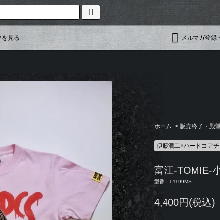
ツを見る
メルマガ登録
ホーム
>
販売終了・殿堂入
伊藤潤二×ハードコアチ
富江-TOMIE
型番：T-1199MS
4,400円(税込)