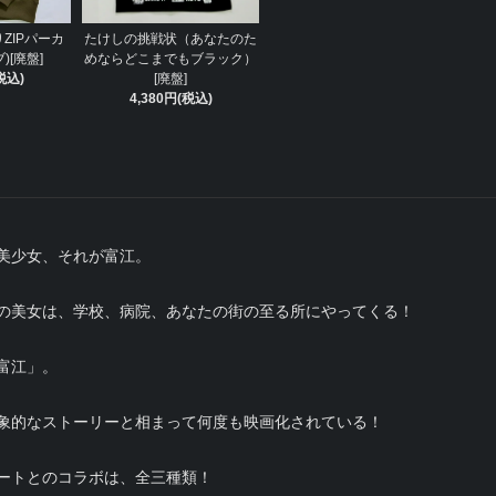
りZIPパーカ
たけしの挑戦状（あなたのた
)[廃盤]
めならどこまでもブラック）
税込)
[廃盤]
4,380円(税込)
美少女、それが富江。
の美女は、学校、病院、あなたの街の至る所にやってくる！
富江」。
象的なストーリーと相まって何度も映画化されている！
ートとのコラボは、全三種類！