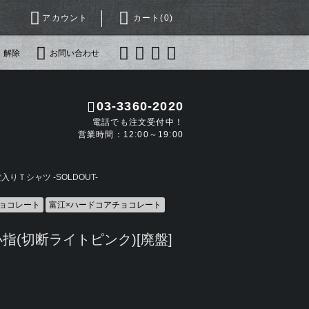
アカウント
カート(
0
)
・解除
お問い合わせ
03-3360-2020
電話でも注文受付中！
営業時間：12:00～19:00
りＴシャツ -SOLDOUT-
ョコレート
富江×ハードコアチョコレート
-小指(切断ライトピンク)[廃盤]