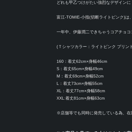
どれも甲乙つけがたい強烈なデザインに
富江-TOMIE-小指(切断ライトピンク
一年中、伊藤潤二できちゃうコアチョコ
(Ｔシャツカラー：ライトピンク プリン
160：着丈62cm×身幅46cm
S：着丈65cm×身幅49cm
M：着丈69cm×身幅52cm
L：着丈73cm×身幅55cm
XL：着丈77cm×身幅58cm
XXL:着丈81cm×身幅63cm
※店舗等でも同時に発売している為、在