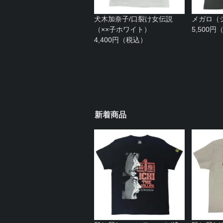
犬木加奈子/口裂け女伝説
メガロ（
（××子ホワイト）
5,500
4,400円（税込）
新着商品