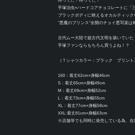
手塚治虫×ハードコアチョコレートに「
ブラックボディに映えるオカルティック
”悪魔のプリンス”全開のチョイ悪写楽は
古代ムー大陸で超古代文明を築いていた
手塚ファンならもちろん買うよね！？
（Ｔシャツカラー：ブラック プリント
160：着丈62cm×身幅46cm
S：着丈65cm×身幅49cm
M：着丈69cm×身幅52cm
L：着丈73cm×身幅55cm
XL：着丈77cm×身幅58cm
XXL:着丈81cm×身幅63cm
※店舗等でも同時に発売している為、在