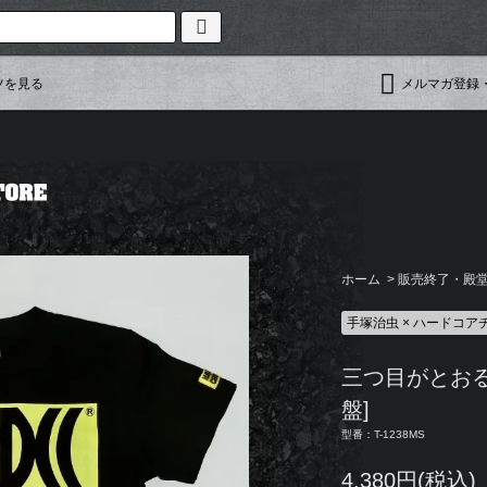
ツを見る
メルマガ登録
ホーム
>
販売終了・殿堂入
手塚治虫 × ハードコア
三つ目がとおる
盤]
型番：T-1238MS
4,380円(税込)