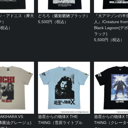
ン・アドニス（摩天
どろろ（魑魅魍魎ブラック）
『大アマゾンの半
ク）
5,500円（税込）
人』/Creature from
円（税込）
Black Lagoon
ラック)
5,500円（税込）
KIHARA VS
遊星からの物体X THE
遊星からの物体X T
I(沸騰油グレージュ)
THING（雪原ライトブル
THING（クレー