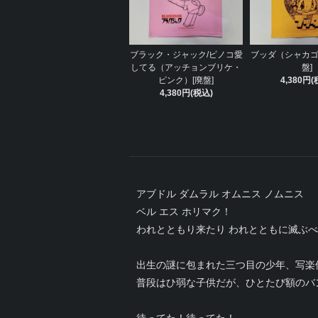
ブラック・ジャック/ピノコ愛
ブッダ（シャカゴ
してる（アッチョンブリケ・
盤]
ピンク）[廃盤]
4,380円(
4,380円(税込)
アブドル ダムラル オムニス ノムニス
ベル エス ホリマク！
われとともり来たり われとともに滅ぶ
出生の謎に包まれた三つ目の少年、写楽
普段はひ弱な子供だが、ひとたび額のバ
待ってた！待ってた！