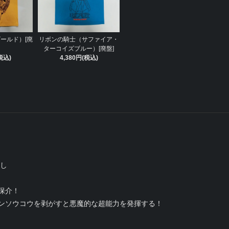
ールド）[廃
リボンの騎士（サファイア・
ターコイズブルー）[廃盤]
税込)
4,380円(税込)
べし
保介！
ンソウコウを剥がすと悪魔的な超能力を発揮する！