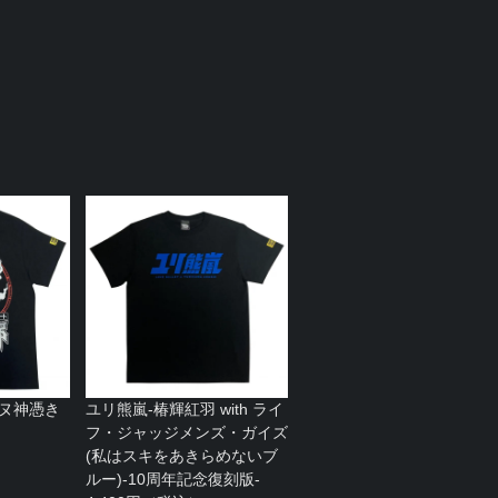
イヌ神憑き
ユリ熊嵐-椿輝紅羽 with ライ
フ・ジャッジメンズ・ガイズ
(私はスキをあきらめないブ
ルー)-10周年記念復刻版-