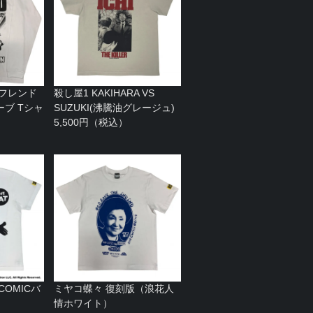
 フレンド
殺し屋1 KAKIHARA VS
ブ Tシャ
SUZUKI(沸騰油グレージュ)
）
5,500円（税込）
（COMICバ
ミヤコ蝶々 復刻版（浪花人
情ホワイト）