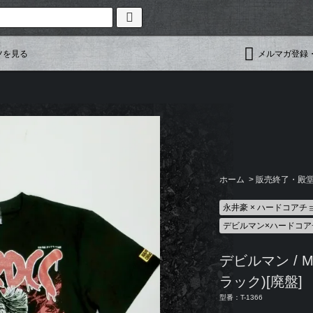
ツを見る
メルマガ登録
ホーム
>
販売終了・殿堂入
永井豪 × ハードコアチ
デビルマン×ハードコア
デビルマン / M
ラック)[廃盤]
型番：T-1366