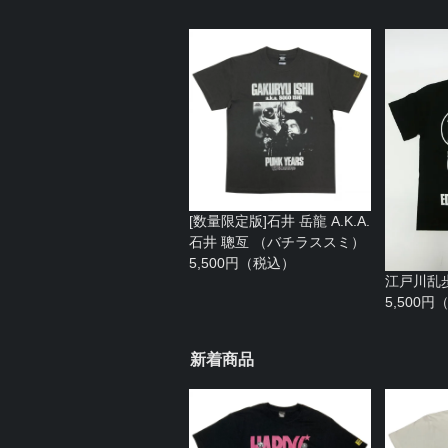
[数量限定版]石井 岳龍 A.K.A.
石井 聰亙 （バチラススミ）
5,500円（税込）
江戸川乱
5,500
新着商品