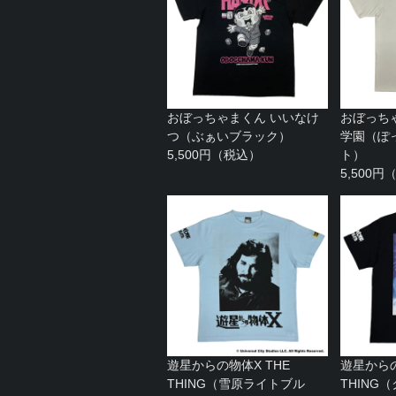
おぼっちゃまくん いいなけ
おぼっち
つ（ぶぁいブラック）
学園（ぽ
5,500円（税込）
ト）
5,500
遊星からの物体X THE
遊星からの
THING（雪原ライトブル
THING