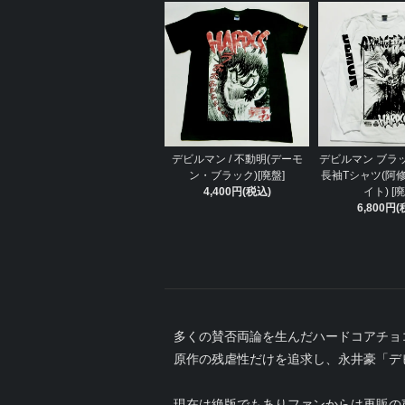
デビルマン / 不動明(デーモ
デビルマン ブラ
ン・ブラック)[廃盤]
長袖Tシャツ(阿
4,400円(税込)
イト) [廃
6,800円(
多くの賛否両論を生んだハードコアチョ
原作の残虐性だけを追求し、永井豪「デ
現在は絶版でもありファンからは再販の