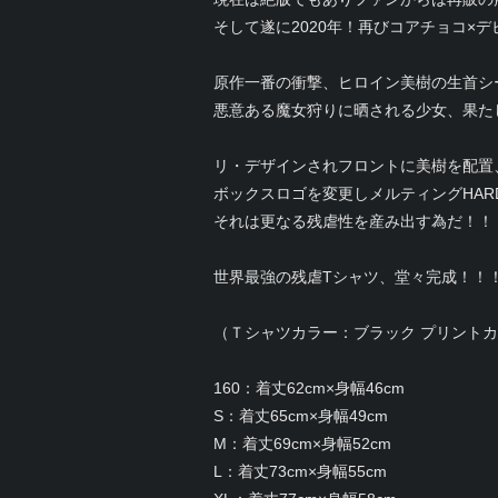
そして遂に2020年！再びコアチョコ×
原作一番の衝撃、ヒロイン美樹の生首シ
悪意ある魔女狩りに晒される少女、果た
リ・デザインされフロントに美樹を配置
ボックスロゴを変更しメルティングHAR
それは更なる残虐性を産み出す為だ！！
世界最強の残虐Tシャツ、堂々完成！！
（Ｔシャツカラー：ブラック プリント
160：着丈62cm×身幅46cm
S：着丈65cm×身幅49cm
M：着丈69cm×身幅52cm
L：着丈73cm×身幅55cm