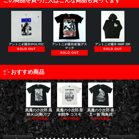
この商品を買った人はこんな商品も買ってます
アントニオ猪木/POLITIC
アントニオ猪木/釘板デス
アントニオ猪木 NWF ZIP
マッチ
SOLD OUT
SOLD OUT
SOLD OUT
おすすめ商品
風魔の小次郎 風
風魔の小次郎 聖
風魔の小次郎 夜
風魔の小次郎
林火山(剛刀ブ
剣戦争 コスモ
叉一族 飛鳥武
魔一族 竜
4,400円(税込)
4,400円(税込)
4,400円(税込)
4,400円(税