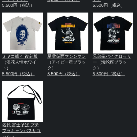
5,500円（税込）
5,500円（税込）
ミヤコ蝶々 復刻版
星雲仮面マシンマン
兄弟拳バイクロッサ
（浪花人情ホワイ
（アイビー星ブラッ
ー（海蛇座ブラッ
ト）
ク）
ク）
5,500円（税込）
5,500円（税込）
5,500円（税込）
名代 富士そば プチ
プラキャンバスサコ
ッシュ