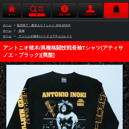
ホーム
>
販売終了・殿堂入りＴシャツ -SOLDOUT-
ホーム
>
長袖
ホーム
>
アントニオ猪木×ハードコアチョコレート
アントニオ猪木/異種格闘技戦長袖Tシャツ(アティサ
ノエ・ブラック)[廃盤]