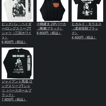
ビッグバン・ベイダ
小橋建太 ZIPパーカ
ヒカルド・モラエス
ー/ロングスリーブT
（剛腕ブラック）
（柔術怪獣ブラッ
シャツ（三冠ホワイ
8,800円（税込）
ク）
ト）
4,400円（税込）
6,800円（税込）
ジャイアント馬場 ロ
ングスリーブTシャ
ツ（ベースボールブ
ラック）
7,800円（税込）