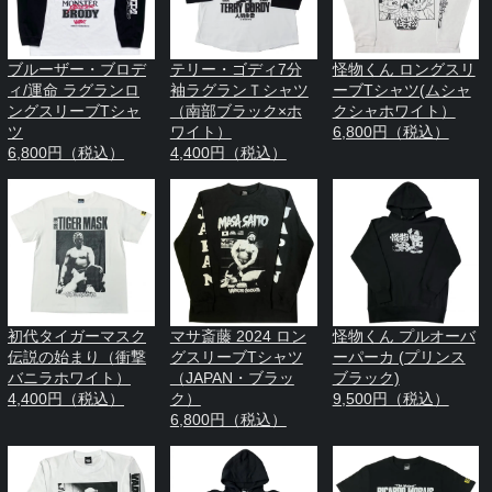
ブルーザー・ブロデ
テリー・ゴディ7分
怪物くん ロングスリ
ィ/運命 ラグランロ
袖ラグランＴシャツ
ーブTシャツ(ムシャ
ングスリーブTシャ
（南部ブラック×ホ
クシャホワイト）
ツ
ワイト）
6,800円（税込）
6,800円（税込）
4,400円（税込）
初代タイガーマスク
マサ斎藤 2024 ロン
怪物くん プルオーバ
伝説の始まり（衝撃
グスリーブTシャツ
ーパーカ (プリンス
バニラホワイト）
（JAPAN・ブラッ
ブラック)
4,400円（税込）
ク）
9,500円（税込）
6,800円（税込）