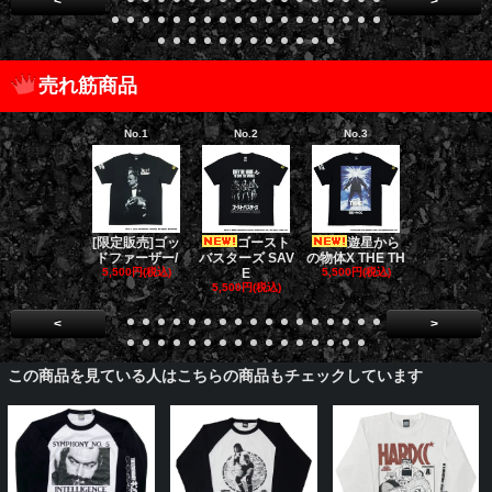
<
>
売れ筋商品
No.1
No.2
No.3
No.4
[限定販売]ゴッ
ゴースト
遊星から
ダークナイト
ドファーザー/
バスターズ SAV
の物体X THE TH
リロジー/
5,500円(税込)
E
5,500円(税込)
5,500円(税
5,500円(税込)
<
>
この商品を見ている人はこちらの商品もチェックしています