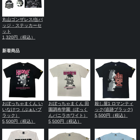
丸山ゴンザレス/缶バ
ッジ・ステッカーセ
ット
1,320円（税込）
新着商品
おぼっちゃまくん い
おぼっちゃまくん 田
殺し屋1 ロマンティ
いなけつ（ぶぁいブ
園調布学園（ぽっく
ック(追跡ブラック)
ラック）
んバニラホワイト）
5,500円（税込）
5,500円（税込）
5,500円（税込）