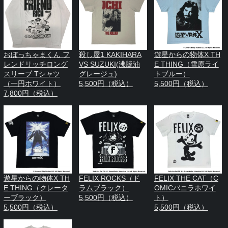
おぼっちゃまくん フ
殺し屋1 KAKIHARA
遊星からの物体X TH
レンドリッチロング
VS SUZUKI(沸騰油
E THING（雪原ライ
スリーブ Tシャツ
グレージュ)
トブルー）
（一円ホワイト）
5,500円（税込）
5,500円（税込）
7,800円（税込）
遊星からの物体X TH
FELIX ROCKS（ド
FELIX THE CAT（C
E THING（クレータ
ラムブラック）
OMICバニラホワイ
ーブラック）
5,500円（税込）
ト）
5,500円（税込）
5,500円（税込）