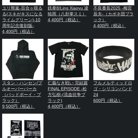
ユリ熊嵐-百合ヶ咲る
鉄拳8/Ling Xiaoyu 凌
不良番長2025 -梅宮
る(スキがキスになる
暁雨（八卦掌スミ）
辰夫-（カポネ団ブラ
ライムグリーン)-10
4,400円（税込）
ック）
周年記念復刻版-
4,400円（税込）
4,400円（税込）
スタン・ハンセン/プ
仁義なき戦い 完結篇
フルメルティッドロ
ルオーバーパーカ
FINAL EPISODE -松
ゴ・シリコンバンド
（バッドボーイ・ブ
方弘樹-(流血抗争ブ
24
ラック）
ラック)
600円（税込）
9,500円（税込）
4,400円（税込）