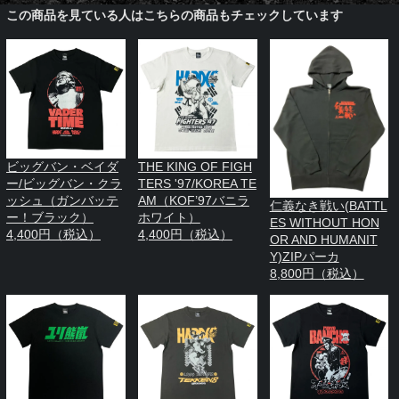
この商品を見ている人はこちらの商品もチェックしています
ビッグバン・ベイダ
THE KING OF FIGH
ー/ビッグバン・クラ
TERS '97/KOREA TE
ッシュ（ガンバッテ
AM（KOF’97バニラ
仁義なき戦い(BATTL
ー！ブラック）
ホワイト）
ES WITHOUT HON
4,400円（税込）
4,400円（税込）
OR AND HUMANIT
Y)ZIPパーカ
8,800円（税込）