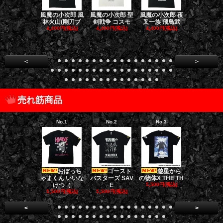
風魔の小次郎 風
風魔の小次郎 聖
風魔の小次郎 夜
風魔の小次郎
林火山(剛刀ブ
剣戦争 コスモ
叉一族 飛鳥武
魔一族 竜
4,400円(税込)
4,400円(税込)
4,400円(税込)
4,400円(税
<
>
売れ筋商品
No.1
No.2
No.3
No.4
おぼっち
ゴースト
遊星から
ゴー
ゃまくん いいな
バスターズ SAV
の物体X THE TH
バスターズ 
けつ（
E
5,500円(税込)
ージャ
5,500円(税込)
5,500円(税込)
5,500円(税
<
>