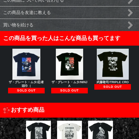
この商品について問い合わせる
この商品を友達に教える
買い物を続ける
この商品を買った人はこんな商品も買ってます
ザ・グレート・ムタ/忍者
ザ・グレート・ムタ/NINJ
武藤敬司/TRIPLE CRO
頭巾（
A
SOLD OUT
SOLD OUT
SOLD OUT
おすすめ商品