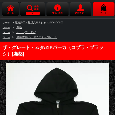
ホーム
>
販売終了・殿堂入りＴシャツ -SOLDOUT-
ホーム
>
冬物
ホーム
>
パーカ(フーディ)
ホーム
>
武藤敬司×ハードコアチョコレート
ザ・グレート・ムタ/ZIPパーカ（コブラ・ブラッ
ク）[廃盤]