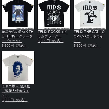
遊星からの物体X TH
FELIX ROCKS（ド
FELIX THE CAT（C
E THING（クレータ
ラムブラック）
OMICバニラホワイ
ーブラック）
5,500円（税込）
ト）
5,500円（税込）
5,500円（税込）
ミヤコ蝶々 復刻版
（浪花人情ホワイ
ト）
5,500円（税込）