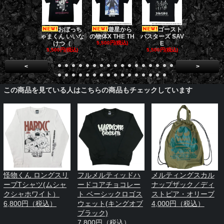
おぼっち
遊星から
ゴースト
ゴー
ゃまくん いいな
の物体X THE TH
バスターズ SAV
バスターズ 
けつ（
5,500円(税込)
E
ージャ
5,500円(税込)
5,500円(税込)
5,500円(税
<
>
この商品を見ている人はこちらの商品もチェックしています
怪物くん ロングスリ
フルメルティッドハ
メルティングスカル
ーブTシャツ(ムシャ
ードコアチョコレー
ナップザック／ディ
クシャホワイト）
ト ベーシックロゴス
ストピア・オリーブ
6,800円（税込）
ウェット(キングオブ
4,000円（税込）
ブラック)
7,800円（税込）