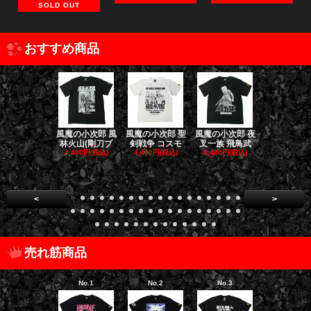
SOLD OUT
おすすめ商品
風魔の小次郎 風
風魔の小次郎 聖
風魔の小次郎 夜
風魔の小次郎
林火山(剛刀ブ
剣戦争 コスモ
叉一族 飛鳥武
魔一族 竜
4,400円(税込)
4,400円(税込)
4,400円(税込)
4,400円(税
<
>
売れ筋商品
No.1
No.2
No.3
No.4