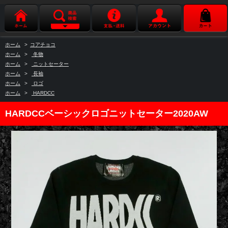
ホーム
>
コアチョコ
ホーム
>
冬物
ホーム
>
ニットセーター
ホーム
>
長袖
ホーム
>
ロゴ
ホーム
>
HARDCC
HARDCCベーシックロゴニットセーター2020AW