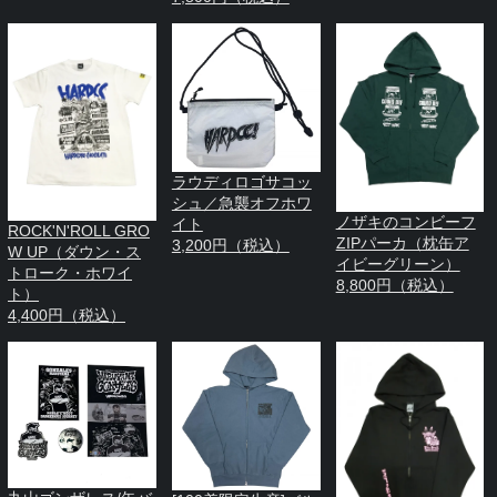
ラウディロゴサコッ
シュ／急襲オフホワ
ノザキのコンビーフ
イト
ROCK'N'ROLL GRO
ZIPパーカ（枕缶ア
3,200円（税込）
W UP（ダウン・ス
イビーグリーン）
トローク・ホワイ
8,800円（税込）
ト）
4,400円（税込）