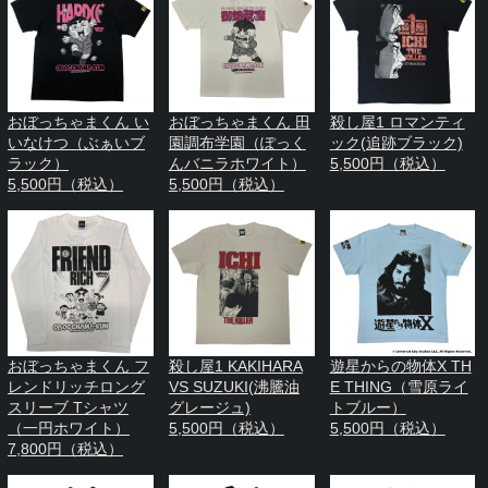
おぼっちゃまくん い
おぼっちゃまくん 田
殺し屋1 ロマンティ
いなけつ（ぶぁいブ
園調布学園（ぽっく
ック(追跡ブラック)
ラック）
んバニラホワイト）
5,500円（税込）
5,500円（税込）
5,500円（税込）
おぼっちゃまくん フ
殺し屋1 KAKIHARA
遊星からの物体X TH
レンドリッチロング
VS SUZUKI(沸騰油
E THING（雪原ライ
スリーブ Tシャツ
グレージュ)
トブルー）
（一円ホワイト）
5,500円（税込）
5,500円（税込）
7,800円（税込）