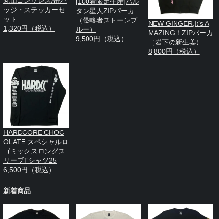
丸山ゴンザレス/缶バ
[100着限定生産]バル
ッジ・ステッカーセ
タン星人ZIPパーカ
ット
（侵略者ストーンブ
NEW GINGER,It’s A
1,320円（税込）
ルー）
MAZING！ZIPパーカ
9,500円（税込）
（岩下の新生姜）
8,800円（税込）
HARDCORE CHOC
OLATE スペシャルロ
ゴミックスロングス
リーブTシャツ25
6,500円（税込）
新着商品