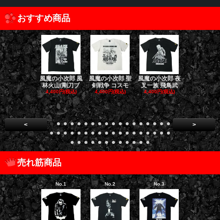
おすすめ商品
風魔の小次郎 風
風魔の小次郎 聖
風魔の小次郎 夜
風魔の小次郎
林火山(剛刀ブ
剣戦争 コスモ
叉一族 飛鳥武
魔一族 竜
4,400円(税込)
4,400円(税込)
4,400円(税込)
4,400円(税
<
>
売れ筋商品
No.1
No.2
No.3
No.4