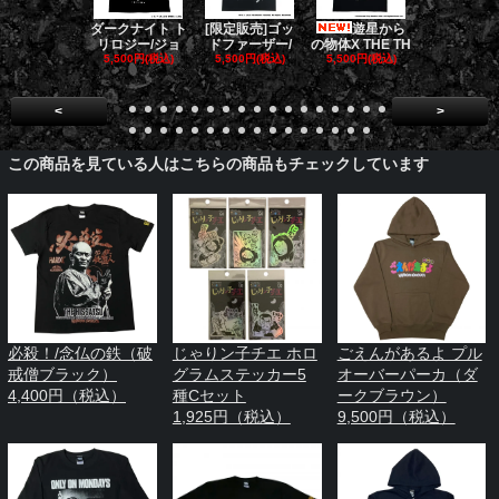
[限定販売]ゴッ
遊星から
ゴー
ダークナイト ト
ドファーザー/
の物体X THE TH
バスターズ 
リロジー/ジョ
5,500円(税込)
5,500円(税込)
E
5,500円(税込)
5,500円(税
<
>
この商品を見ている人はこちらの商品もチェックしています
必殺！/念仏の鉄（破
じゃりン子チエ ホロ
ごえんがあるよ プル
戒僧ブラック）
グラムステッカー5
オーバーパーカ（ダ
4,400円（税込）
種Cセット
ークブラウン）
1,925円（税込）
9,500円（税込）