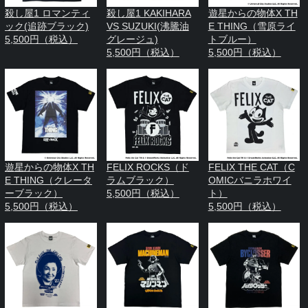
殺し屋1 ロマンティ
殺し屋1 KAKIHARA
遊星からの物体X TH
ック(追跡ブラック)
VS SUZUKI(沸騰油
E THING（雪原ライ
5,500円（税込）
グレージュ)
トブルー）
5,500円（税込）
5,500円（税込）
遊星からの物体X TH
FELIX ROCKS（ド
FELIX THE CAT（C
E THING（クレータ
ラムブラック）
OMICバニラホワイ
ーブラック）
5,500円（税込）
ト）
5,500円（税込）
5,500円（税込）