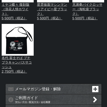
ミヤコ蝶々 復刻版
星雲仮面マシンマン
兄弟拳バイクロッサ
（浪花人情ホワイ
（アイビー星ブラッ
ー（海蛇座ブラッ
ト）
ク）
ク）
5,500円（税込）
5,500円（税込）
5,500円（税込）
名代 富士そば プチ
プラキャンバスサコ
ッシュ
2,750円（税込）
メールマガジン登録・解除
ご利用ガイド
支払い方法 / 配送方法 / 会社概要