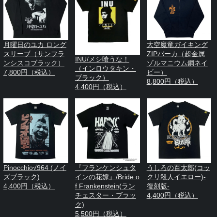
月曜日のユカ ロング
大空魔竜ガイキング
スリーブ（サンフラ
ZIPパーカ（超金属
INU/メシ喰うな！
ンシスコブラック）
ゾルマニウム鋼ネイ
（インロウタキン・
7,800円（税込）
ビー）
ブラック）
8,800円（税込）
4,400円（税込）
Pinocchio√964 (ノイ
『フランケンシュタ
うしろの百太郎(コッ
ズブラック)
インの花嫁』/Bride o
クリ殺人イエロー)-
4,400円（税込）
f Frankenstein(ラン
復刻版-
チェスター・ブラッ
4,400円（税込）
ク)
5,500円（税込）