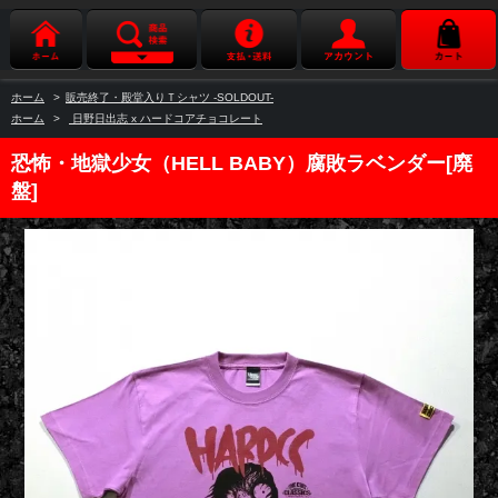
ホーム
>
販売終了・殿堂入りＴシャツ -SOLDOUT-
ホーム
>
日野日出志 x ハードコアチョコレート
恐怖・地獄少女（HELL BABY）腐敗ラベンダー[廃
盤]