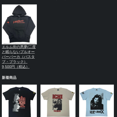
エルム街の悪夢/二度
と眠らないプルオー
バーパーカ（バスタ
ブ・ブラック）
9,500円（税込）
新着商品